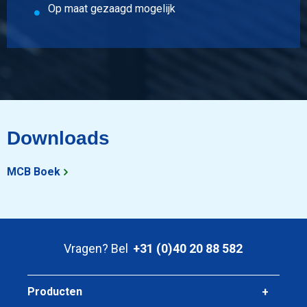
Op maat gezaagd mogelijk
Stuks gewicht in kg
13,86
Bruto prijs
Selecteer
Artikelnummer
5300-0021-80202
Omschrijving
Downloads
Koudv buisprofiel S235JR(H) 80x20x2 ca 6 mtr
MCB Boek
Stuks gewicht in kg
17,58
Bruto prijs
Selecteer
Vragen? Bel
+31 (0)40 20 88 582
Artikelnummer
5300-0021-40252
Omschrijving
Producten