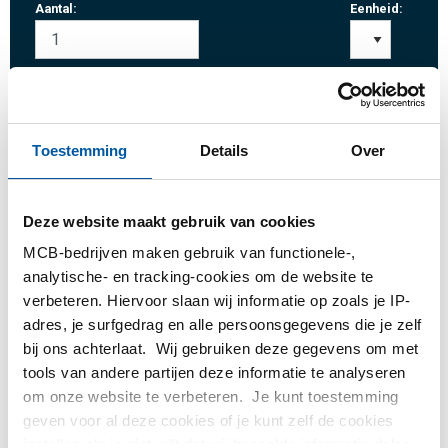
Aantal:
Eenheid:
Inloggen
Toestemming
Details
Over
Gelieve in te loggen om te bestellen
Deze website maakt gebruik van cookies
MCB-bedrijven maken gebruik van functionele-,
Bestel met uw eigen artikelnummers
analytische- en tracking-cookies om de website te
Calculeren met actuele MCB-prijzen
verbeteren. Hiervoor slaan wij informatie op zoals je IP-
Volg uw order via Track&Trace
adres, je surfgedrag en alle persoonsgegevens die je zelf
bij ons achterlaat. Wij gebruiken deze gegevens om met
tools van andere partijen deze informatie te analyseren
om onze website te verbeteren. Je kunt toestemming
geven voor al deze cookies of je kunt zelf de cookies
Product
Product omschrijving
Bruto prijslijst
instellen als je niet wilt dat wij bepaalde informatie delen.