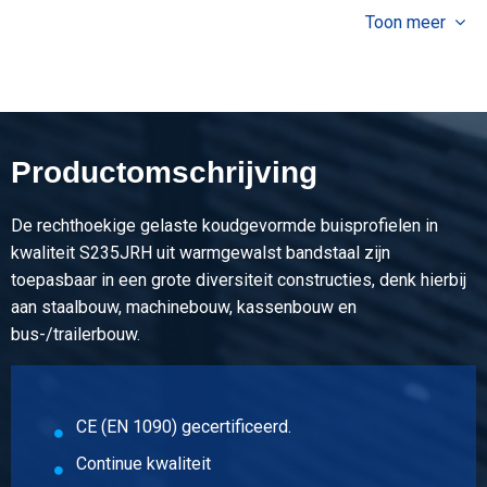
10,08
Toon meer
Bruto prijs
Selecteer
Artikelnummer
5300-0021-50202
Omschrijving
Productomschrijving
Koudv buisprofiel S235JR(H) 50x20x2 ca 6 mtr
De rechthoekige gelaste koudgevormde buisprofielen in
Stuks gewicht in kg
kwaliteit S235JRH uit warmgewalst bandstaal zijn
11,94
toepasbaar in een grote diversiteit constructies, denk hierbij
Bruto prijs
aan staalbouw, machinebouw, kassenbouw en
Selecteer
bus-/trailerbouw.
Artikelnummer
5300-0021-60202
Omschrijving
CE (EN 1090) gecertificeerd.
Koudv buisprofiel S235JR(H) 60x20x2 ca 6 mtr
Continue kwaliteit