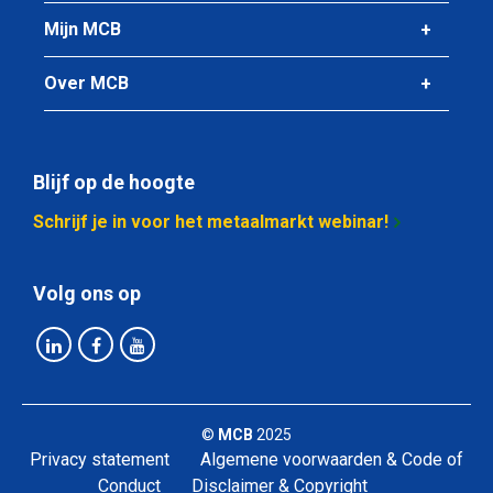
Koudv buisprofiel S235JR(H) 40x25x2 ca 6 mtr
Mijn MCB
Stuks gewicht in kg
Over MCB
10,98
Bruto prijs
Selecteer
Blijf op de hoogte
Artikelnummer
5300-0021-50252
Schrijf je in voor het metaalmarkt webinar!
Omschrijving
Koudv buisprofiel S235JR(H) 50x25x2 ca 6 mtr
Volg ons op
Stuks gewicht in kg
12,90
Bruto prijs
Selecteer
©
MCB
2025
Artikelnummer
Privacy statement
Algemene voorwaarden & Code of
5300-0021-40302
Conduct
Disclaimer & Copyright