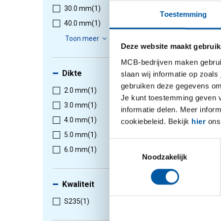
30.0 mm
(1)
Toestemming
40.0 mm
(1)
1
-
1
van
Toon meer
Deze website maakt gebruik
MCB-bedrijven maken gebruik 
Dikte
slaan wij informatie op zoals
gebruiken deze gegevens om 
2.0 mm
(1)
Je kunt toestemming geven voo
3.0 mm
(1)
informatie delen. Meer infor
4.0 mm
(1)
cookiebeleid. Bekijk
hier
ons 
5.0 mm
(1)
Toestemmingsselectie
6.0 mm
(1)
Noodzakelijk
Kwaliteit
S235
(1)