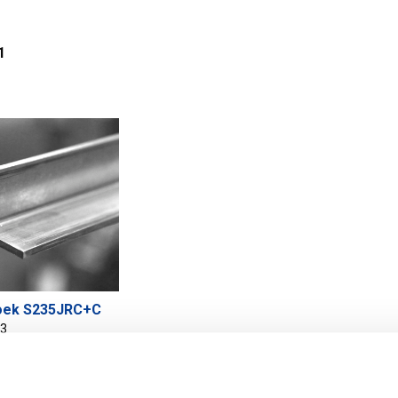
1
hoek S235JRC+C
13
r uw maat