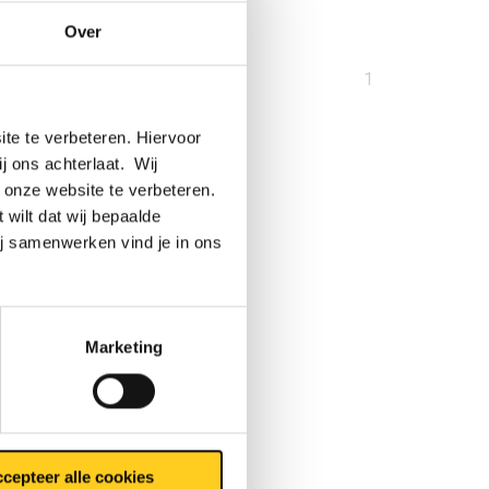
Over
U
1
bent
op
te te verbeteren. Hiervoor
pagina
ij ons achterlaat. Wij
 onze website te verbeteren.
 wilt dat wij bepaalde
ij samenwerken vind je in ons
Marketing
cepteer alle cookies