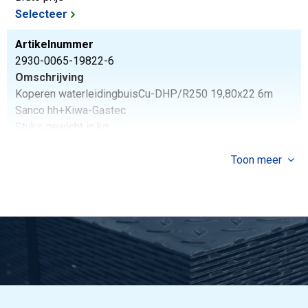
Selecteer
Artikelnummer
2930-0065-19822-6
Omschrijving
Koperen waterleidingbuisCu-DHP/R250 19,80x22 6m
Sanco hh+Kiwa-Gastec
Stuks gewicht in kg
3,864
Bruto prijs
Toon meer
Selecteer
Artikelnummer
2930-0065-3235R250
Omschrijving
Koperen waterleidingbuisCu-DHP/R250 32x35 Sanco
halfhard+ Kiwa-Gastec
Stuks gewicht in kg
7,05