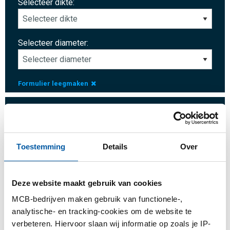
Selecteer dikte:
Selecteer diameter:
Formulier leegmaken
Aantal:
Eenheid:
Toestemming
Details
Over
Inloggen
Deze website maakt gebruik van cookies
MCB-bedrijven maken gebruik van functionele-,
Gelieve in te loggen om te bestellen
analytische- en tracking-cookies om de website te
verbeteren. Hiervoor slaan wij informatie op zoals je IP-