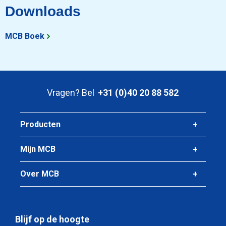
Downloads
Bruto prijs
Selecteer
MCB Boek
Artikelnummer
2930-0065-3942
Omschrijving
Koperen waterleidingbuisCu-DHP/R290 39x42 Sanco
Vragen? Bel
+31 (0)40 20 88 582
hard+Kiwa-Gastec
Stuks gewicht in kg
8,50
Producten
Bruto prijs
Selecteer
Mijn MCB
Over MCB
Blijf op de hoogte