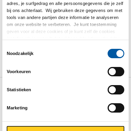
adres, je surfgedrag en alle persoonsgegevens die je zelf
Bestel met uw eigen artikelnummers
bij ons achterlaat. Wij gebruiken deze gegevens om met
Calculeren met actuele MCB-prijzen
tools van andere partijen deze informatie te analyseren
Volg uw order via Track&Trace
om onze website te verbeteren. Je kunt toestemming
geven voor al deze cookies of je kunt zelf de cookies
instellen als je niet wilt dat wij bepaalde informatie delen.
Meer informatie over de cookies die wij bijhouden en de
Toestemmingsselectie
partijen waarmee wij samenwerken vind je in ons
Noodzakelijk
Product
Product omschrijving
Bruto prijslijst
cookiebeleid. Bekijk
hier
ons beleid
Downloads
Specificaties
Voorkeuren
Statistieken
Bruto prijslijst: Koperen
waterleidingbuis Cu-DHP/R250
Marketing
Sanco halfh+Kiwa-Gastec
Prijzen in Euro per: 0