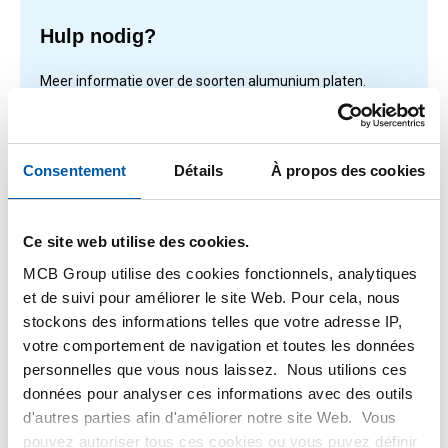
Hulp nodig?
Meer informatie over de soorten alumunium platen.
Lees meer
Consentement
Détails
À propos des cookies
1
-
2
de
2
Vous
1
Ce site web utilise des cookies.
êtes
MCB Group utilise des cookies fonctionnels, analytiques
sur
Filteren
et de suivi pour améliorer le site Web. Pour cela, nous
la
stockons des informations telles que votre adresse IP,
page
votre comportement de navigation et toutes les données
personnelles que vous nous laissez. Nous utilions ces
données pour analyser ces informations avec des outils
d'autres parties afin d'améliorer notre site Web. Vous
pouvez autoriser tous ces cookies ou vous puvez définir