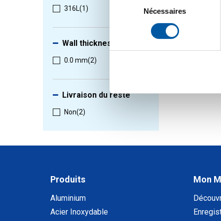
316L
(1)
du
Nécessaires
consentement
1
-
2
de
2
Wall thickness
0.0 mm
(2)
Livraison du reste
Non
(2)
Produits
Mon 
Aluminium
Découv
Acier Inoxydable
Enregist