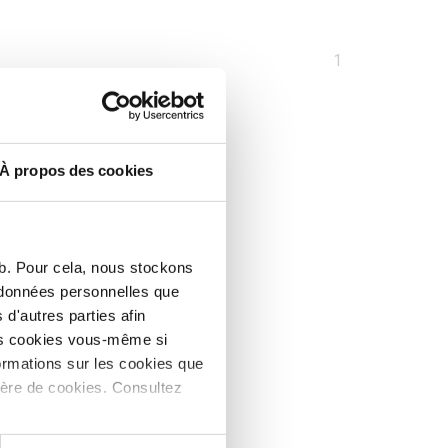
Vous
1
êtes
sur
la
page
À propos des cookies
eb. Pour cela, nous stockons
s données personnelles que
d'autres parties afin
les cookies vous-même si
ormations sur les cookies que
ière de cookies. Consultez