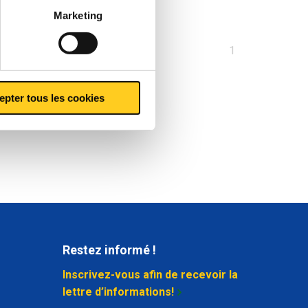
Marketing
Vous
1
êtes
sur
epter tous les cookies
la
page
Restez informé !
Inscrivez-vous afin de recevoir la
lettre d’informations!