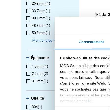
26.9 mm
(1)
33.7 mm
(1)
1
-
2
de
2
38.1 mm
(1)
48.3 mm
(1)
50.8 mm
(1)
Montrer plus
Consentement
Épaisseur
Ce site web utilise des cook
MCB Group utilise des cookie
1.5 mm
(1)
des informations telles que 
2.0 mm
(2)
vous nous laissez. Nous util
3.0 mm
(1)
d'améliorer notre site Web. 
316L pr
vous ne souhaitez pas que no
piece
nous conservons et les parti
2430-03
Qualité
notre règlement
ici
.
Selection
304
(1)
Sélection