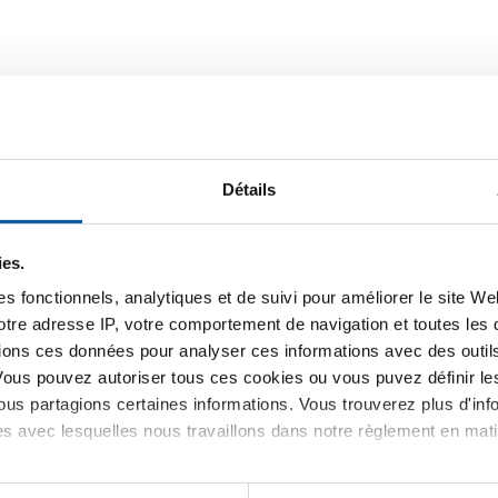
Détails
ies.
s fonctionnels, analytiques et de suivi pour améliorer le site W
votre adresse IP, votre comportement de navigation et toutes le
ions ces données pour analyser ces informations avec des outils 
Vous pouvez autoriser tous ces cookies ou vous puvez définir 
essed Equal T-
1.4301/304 welded T-
us partagions certaines informations. Vous trouverez plus d'inf
piece short,pickled, DIN,
es avec lesquelles nous travaillons dans notre règlement en mat
TK
27
2431-0162
ner la dimension
Selectionner la dimension