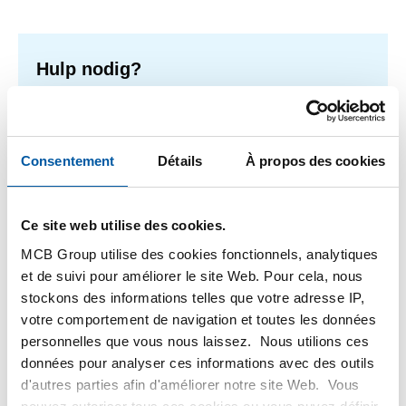
Hulp nodig?
Meer informatie over de soorten alumunium platen.
Lees meer
Consentement
Détails
À propos des cookies
Ce site web utilise des cookies.
1
-
2
de
2
Vous
1
MCB Group utilise des cookies fonctionnels, analytiques
êtes
et de suivi pour améliorer le site Web. Pour cela, nous
sur
Filteren
stockons des informations telles que votre adresse IP,
la
votre comportement de navigation et toutes les données
page
personnelles que vous nous laissez. Nous utilions ces
données pour analyser ces informations avec des outils
d'autres parties afin d'améliorer notre site Web. Vous