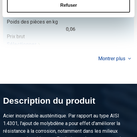
Refuser
Description
316L hexagon nipple NPT 3000# 3/8In
Poids des pièces en kg
0,06
Prix brut
Sélectionner
N° d'article
Montrer plus
2440-0267-12
Description
316L hexagon nipple NPT 3000# 1/2In
Poids des pièces en kg
0,09
Description du produit
Prix brut
Sélectionner
Acier inoxydable austénitique. Par rapport au type AISI
N° d'article
1.4301, l'ajout de molybdène a pour effet d'améliorer la
2440-0267-34
résistance à la corrosion, notamment dans les milieux