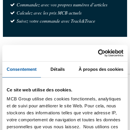
Commandez avec vos propres numéros d’articles
Calculez avec les prix MCB actuels
Suivez votre commande avec Track&Trace
Produit
Description du produit
Liste de prix brut
Téléchargements
Caractéristiques
Consentement
Détails
À propos des cookies
Liste de prix bruts: 316L
Ce site web utilise des cookies.
hexagon nipple NPT 3000#
MCB Group utilise des cookies fonctionnels, analytiques
et de suivi pour améliorer le site Web. Pour cela, nous
stockons des informations telles que votre adresse IP,
Prix en euro par 1 Pièces
votre comportement de navigation et toutes les données
personnelles que vous nous laissez. Nous utilions ces
N° d'article