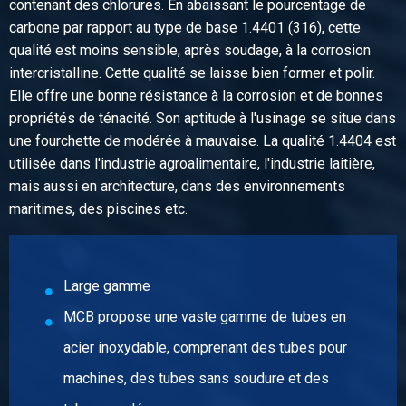
Description
contenant des chlorures. En abaissant le pourcentage de
316L hexagon nipple NPT 3000# 3/4In
carbone par rapport au type de base 1.4401 (316), cette
Poids des pièces en kg
qualité est moins sensible, après soudage, à la corrosion
0,12
intercristalline. Cette qualité se laisse bien former et polir.
Prix brut
Elle offre une bonne résistance à la corrosion et de bonnes
Sélectionner
propriétés de ténacité. Son aptitude à l'usinage se situe dans
une fourchette de modérée à mauvaise. La qualité 1.4404 est
N° d'article
utilisée dans l'industrie agroalimentaire, l'industrie laitière,
2440-0267-1
mais aussi en architecture, dans des environnements
Description
maritimes, des piscines etc.
316L hexagon nipple NPT 3000# 1In
Poids des pièces en kg
0,17
Prix brut
Large gamme
Sélectionner
MCB propose une vaste gamme de tubes en
N° d'article
acier inoxydable, comprenant des tubes pour
2440-0267-114
machines, des tubes sans soudure et des
Description