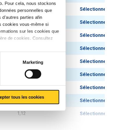
eb. Pour cela, nous stockons
0,076
Sélectionner
s données personnelles que
d'autres parties afin
0,11
Sélectionner
les cookies vous-même si
ormations sur les cookies que
0,138
Sélectionner
ière de cookies. Consultez
0,19
Sélectionner
0,272
Sélectionner
Marketing
0,414
Sélectionner
0,54
Sélectionner
epter tous les cookies
0,80
Sélectionner
1,12
Sélectionner
1,93
Sélectionner