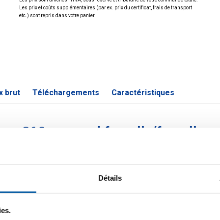
Les prix et coûts supplémentaires (par ex. prix du certificat, frais de transport
etc.) sont repris dans votre panier.
x brut
Téléchargements
Caractéristiques
 inox 316 raccord femalle/femalle
P
Détails
k
ies.
d fe-fe conique BSP 1/8In