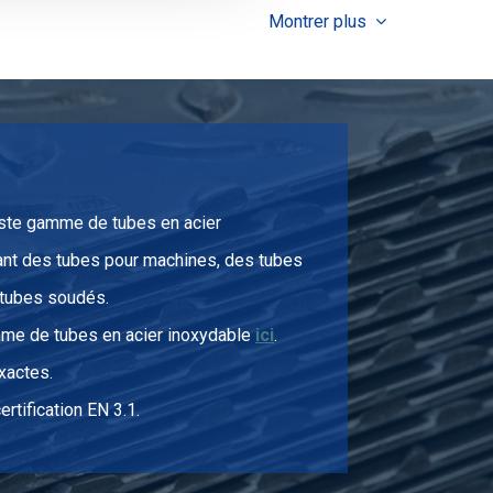
Montrer plus
3,05
Sélectionner
te gamme de tubes en acier
nt des tubes pour machines, des tubes
 tubes soudés.
me de tubes en acier inoxydable
ici
.
xactes.
rtification EN 3.1.