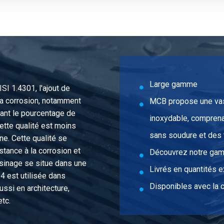
d fe-fe conique BSP 4In
Large gamme
SI 1.4301, l'ajout de
la corrosion, notamment
MCB propose une vas
sant le pourcentage de
inoxydable, comprena
ette qualité est moins
sans soudure et des
ine. Cette qualité se
istance à la corrosion et
Découvrez notre gam
usinage se situe dans une
Livrés en quantités e
4 est utilisée dans
Disponibles avec la ce
aussi en architecture,
tc.