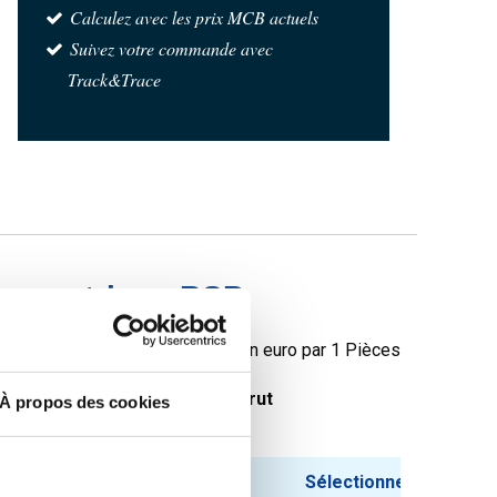
Calculez avec les prix MCB actuels
Suivez votre commande avec
Track&Trace
 concentrique BSP
Prix en euro par 1 Pièces
oids des pièces en
Prix brut
À propos des cookies
g
0,06
Sélectionner