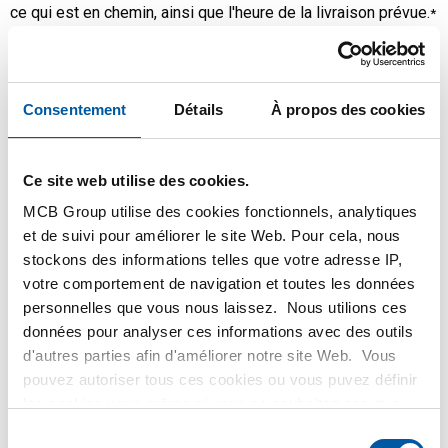
ce qui est en chemin, ainsi que l'heure de la livraison prévue.
*
Les premiers utilisateurs du track & trace sont positifs.
“Je peux à tout instant voir à quel moment je recevrais
Consentement
Détails
À propos des cookies
ma commande. Je peux donc en tenir compte lors de
ma planification. Plus besoin d'attendre ou de
téléphoner. Et c'est généralement correcte, donc pour
Ce site web utilise des cookies.
nous c'est la solution..”
MCB Group utilise des cookies fonctionnels, analytiques
Bart van Middendorp, Middendorp Metaal
et de suivi pour améliorer le site Web. Pour cela, nous
stockons des informations telles que votre adresse IP,
Mon MCB
votre comportement de navigation et toutes les données
personnelles que vous nous laissez. Nous utilions ces
Voulez-vous aussi suivre vos livraison online? Rendez-vous
données pour analyser ces informations avec des outils
vite sur
’Mes livraisons’
sous votre « Mon MCB » personnel.
d'autres parties afin d'améliorer notre site Web. Vous
pouvez autoriser tous ces cookies ou vous puvez définir
Vous n’avez pas encore de compte en ligne?
Cliquez ici
et
les cookies vous-même si vous ne souhaitez pas que
demandez rapidement votre compte online. Vous recevrez
nous partagions certaines informations. Vous trouverez
Sélection
alors un e-mail de notre part avec un lien pour que vous