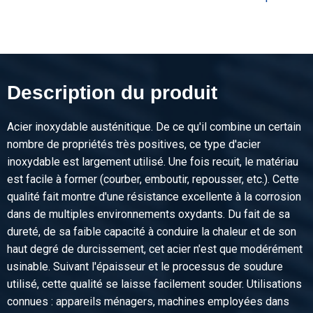
Prix brut
Sélectionner
N° d'article
2460-0411-16161
Description
Description du produit
Inox 1.4301(304) tube carré soudé HF 16x16x1 miroir polie
Acier inoxydable austénitique. De ce qu'il combine un certain
Poids des pièces en kg
nombre de propriétés très positives, ce type d'acier
2,88
inoxydable est largement utilisé. Une fois recuit, le matériau
Prix brut
est facile à former (courber, emboutir, repousser, etc.). Cette
Sélectionner
qualité fait montre d'une résistance excellente à la corrosion
dans de multiples environnements oxydants. Du fait de sa
N° d'article
dureté, de sa faible capacité à conduire la chaleur et de son
2460-0411-20201
haut degré de durcissement, cet acier n'est que modérément
Description
usinable. Suivant l'épaisseur et le processus de soudure
Inox 1.4301(304) tube carré soudé HF 20x20x1 miroir polie
utilisé, cette qualité se laisse facilement souder. Utilisations
connues : appareils ménagers, machines employées dans
Poids des pièces en kg