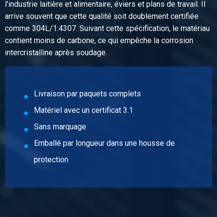
l'industrie laitière et alimentaire, éviers et plans de travail. Il
3,648
arrive souvent que cette qualité soit doublement certifiée
Prix brut
comme 304L/1.4307. Suivant cette spécification, le matériau
Sélectionner
contient moins de carbone, ce qui empêche la corrosion
intercristalline après soudage.
N° d'article
2460-0411-25251
Description
Inox 1.4301(304) tube carré soudé HF 25x25x1 miroir polie
Livraison par paquets complets
Matériel avec un certificat 3.1
Poids des pièces en kg
4,608
Sans marquage
Prix brut
Emballé par longueur dans une housse de
Sélectionner
protection
N° d'article
2460-0411-30301
Description
Inox 1.4301(304) tube carré soudé HF 30x30x1 miroir polie