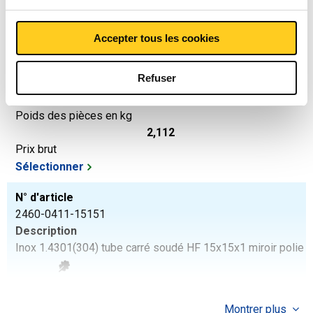
N° d'article
Accepter tous les cookies
2460-0411-12121
Description
Refuser
Inox 1.4301(304) tube carré soudé HF 12x12x1 miroir polie
Poids des pièces en kg
2,112
Prix brut
Sélectionner
N° d'article
2460-0411-15151
Description
Inox 1.4301(304) tube carré soudé HF 15x15x1 miroir polie
Poids des pièces en kg
2,688
Montrer plus