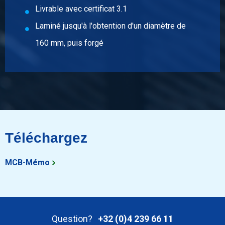
Livrable avec certificat 3.1
N° d'article
Laminé jusqu'à l'obtention d'un diamètre de
2400-0410-45
160 mm, puis forgé
Description
Acier réfractaire 1.4828 laminé à chaud écroûté rond 45 ca
6 mtr
Poids des pièces en kg
Prix brut
Sélectionner
Téléchargez
N° d'article
2400-0410-50
MCB-Mémo
Description
Acier réfractaire 1.4828 laminé à chaud écroûté rond 50 ca
6 mtr
Poids des pièces en kg
Question?
+32 (0)4 239 66 11