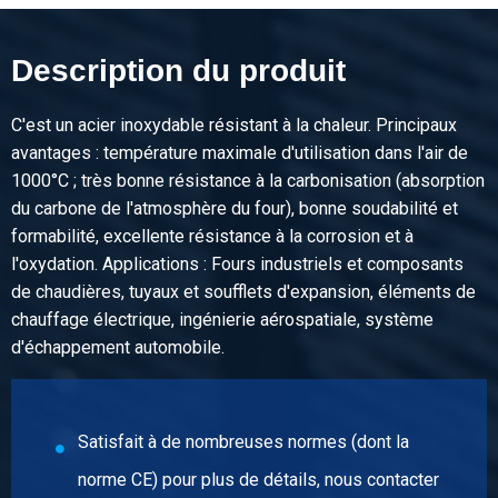
N° d'article
2400-0410-35
Description
Description du produit
Acier réfractaire 1.4828 laminé à chaud écroûté rond 35 ca
6 mtr
C'est un acier inoxydable résistant à la chaleur. Principaux
avantages : température maximale d'utilisation dans l'air de
Poids des pièces en kg
1000°C ; très bonne résistance à la carbonisation (absorption
Prix brut
du carbone de l'atmosphère du four), bonne soudabilité et
Sélectionner
formabilité, excellente résistance à la corrosion et à
l'oxydation. Applications : Fours industriels et composants
N° d'article
de chaudières, tuyaux et soufflets d'expansion, éléments de
2400-0410-40
chauffage électrique, ingénierie aérospatiale, système
Description
d'échappement automobile.
Acier réfractaire 1.4828 laminé à chaud écroûté rond 40 ca
6 mtr
Poids des pièces en kg
Satisfait à de nombreuses normes (dont la
Prix brut
norme CE) pour plus de détails, nous contacter
Sélectionner