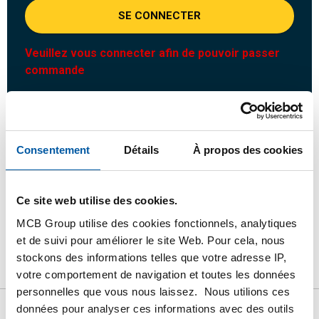
SE CONNECTER
Veuillez vous connecter afin de pouvoir passer
commande
Commandez avec vos propres numéros d’articles
Calculez avec les prix MCB actuels
Consentement
Détails
À propos des cookies
Suivez votre commande avec Track&Trace
Ce site web utilise des cookies.
MCB Group utilise des cookies fonctionnels, analytiques
et de suivi pour améliorer le site Web. Pour cela, nous
Produit
Description du produit
Liste de prix brut
stockons des informations telles que votre adresse IP,
Téléchargements
Caractéristiques
votre comportement de navigation et toutes les données
personnelles que vous nous laissez. Nous utilions ces
données pour analyser ces informations avec des outils