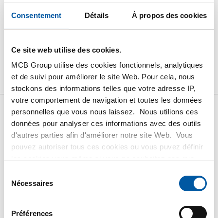
Suivez votre commande avec Track&Trace
Consentement
Détails
À propos des cookies
Ce site web utilise des cookies.
Produit
Description du produit
Liste de prix brut
MCB Group utilise des cookies fonctionnels, analytiques
et de suivi pour améliorer le site Web. Pour cela, nous
Téléchargements
Caractéristiques
stockons des informations telles que votre adresse IP,
votre comportement de navigation et toutes les données
personnelles que vous nous laissez. Nous utilions ces
Liste de prix bruts: Inox 1.4571
données pour analyser ces informations avec des outils
(316Ti) plat cisaillé
d'autres parties afin d'améliorer notre site Web. Vous
pouvez autoriser tous ces cookies ou vous puvez définir
les cookies vous-même si vous ne souhaitez pas que
Prix en euro par 0
nous partagions certaines informations. Vous trouverez
Sélection
plus d'informations sur les cookies que nous conservons
Nécessaires
du
N° d'article
et les parties avec lesquelles nous travaillons dans notre
consentement
2450-0132-303
règlement en matière de cookies. Consultez notre
Description
Préférences
règlement
ici
.