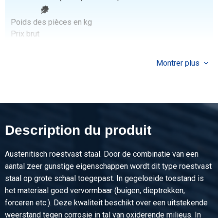
Poids des pièces en kg
Prix brut
Sélectionner
Montrer plus
N° d'article
2450-0132-205
Description
Ac inox1.4571(316Ti)hors feuil plat 20x5
Description du produit
Poids des pièces en kg
Prix brut
Sélectionner
Austenitisch roestvast staal. Door de combinatie van een
aantal zeer gunstige eigenschappen wordt dit type roestvast
N° d'article
staal op grote schaal toegepast. In gegeloeide toestand is
2450-0132-255
het materiaal goed vervormbaar (buigen, dieptrekken,
Description
forceren etc.). Deze kwaliteit beschikt over een uitstekende
Ac inox1.4571(316Ti)hors feuil plat 25x5
weerstand tegen corrosie in tal van oxiderende milieus. In