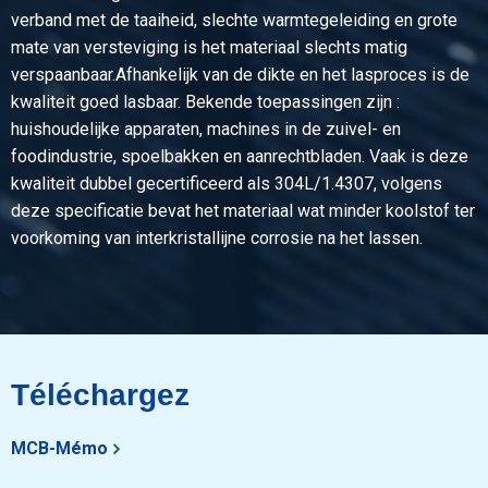
verband met de taaiheid, slechte warmtegeleiding en grote
Poids des pièces en kg
mate van versteviging is het materiaal slechts matig
Prix brut
verspaanbaar.Afhankelijk van de dikte en het lasproces is de
Sélectionner
kwaliteit goed lasbaar. Bekende toepassingen zijn :
huishoudelijke apparaten, machines in de zuivel- en
N° d'article
foodindustrie, spoelbakken en aanrechtbladen. Vaak is deze
2450-0132-305
kwaliteit dubbel gecertificeerd als 304L/1.4307, volgens
Description
deze specificatie bevat het materiaal wat minder koolstof ter
Ac inox1.4571(316Ti)hors feuil plat 30x5
voorkoming van interkristallijne corrosie na het lassen.
Poids des pièces en kg
Prix brut
Sélectionner
N° d'article
Téléchargez
2450-0132-405
Description
MCB-Mémo
Ac inox1.4571(316Ti)hors feuil plat 40x5