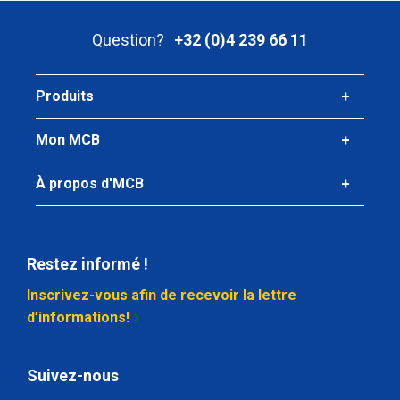
Prix brut
Sélectionner
Question?
+32 (0)4 239 66 11
N° d'article
2410-0026-17
Produits
Description
Inox blanc hex 304/304L 17 ca 3 mtr ajustement h11
Mon MCB
Poids des pièces en kg
À propos d'MCB
Prix brut
Sélectionner
N° d'article
Restez informé !
2410-0026-19
Inscrivez-vous afin de recevoir la lettre
Description
d’informations!
Inox blanc hex 304/304L 19 ca 3 mtr ajustement h11
Poids des pièces en kg
Suivez-nous
Prix brut