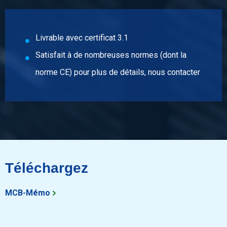
Prix brut
Sélectionner
Livrable avec certificat 3.1
N° d'article
Satisfait à de nombreuses normes (dont la
2410-0026-13
Description
norme CE) pour plus de détails, nous contacter
Inox blanc hex 304/304L 13 ca 3 mtr ajustement h11
Poids des pièces en kg
Prix brut
Sélectionner
N° d'article
Téléchargez
2410-0026-14
Description
Inox blanc hex 304/304L 14 ca 3 mtr ajustement h11
MCB-Mémo
Poids des pièces en kg