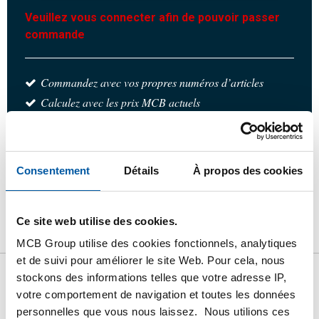
Veuillez vous connecter afin de pouvoir passer
commande
Commandez avec vos propres numéros d’articles
Calculez avec les prix MCB actuels
Suivez votre commande avec Track&Trace
Consentement
Détails
À propos des cookies
Produit
Description du produit
Liste de prix brut
Ce site web utilise des cookies.
Téléchargements
Caractéristiques
MCB Group utilise des cookies fonctionnels, analytiques
et de suivi pour améliorer le site Web. Pour cela, nous
stockons des informations telles que votre adresse IP,
Liste de prix bruts: Inox
votre comportement de navigation et toutes les données
1.4301/1.4307 (304/304L)
personnelles que vous nous laissez. Nous utilions ces