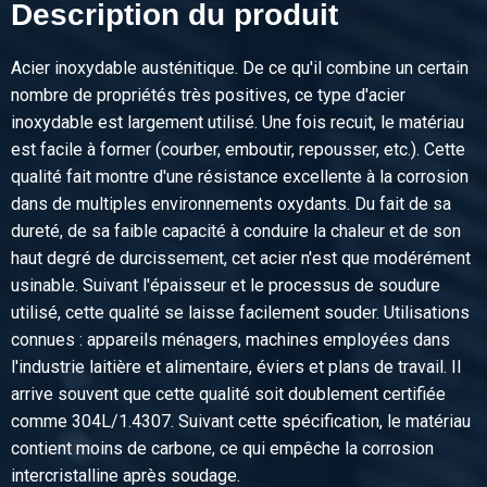
Description du produit
Poids des pièces en kg
Prix brut
Sélectionner
Acier inoxydable austénitique. De ce qu'il combine un certain
nombre de propriétés très positives, ce type d'acier
N° d'article
inoxydable est largement utilisé. Une fois recuit, le matériau
2410-0026-11
est facile à former (courber, emboutir, repousser, etc.). Cette
Description
qualité fait montre d'une résistance excellente à la corrosion
Inox blanc hex 304/304L 11 ca 3 mtr ajustement h11
dans de multiples environnements oxydants. Du fait de sa
dureté, de sa faible capacité à conduire la chaleur et de son
Poids des pièces en kg
haut degré de durcissement, cet acier n'est que modérément
Prix brut
usinable. Suivant l'épaisseur et le processus de soudure
Sélectionner
utilisé, cette qualité se laisse facilement souder. Utilisations
connues : appareils ménagers, machines employées dans
N° d'article
l'industrie laitière et alimentaire, éviers et plans de travail. Il
2410-0026-12
arrive souvent que cette qualité soit doublement certifiée
Description
comme 304L/1.4307. Suivant cette spécification, le matériau
Inox blanc hex 304/304L 12 ca 3 mtr ajustement h11
contient moins de carbone, ce qui empêche la corrosion
intercristalline après soudage.
Poids des pièces en kg