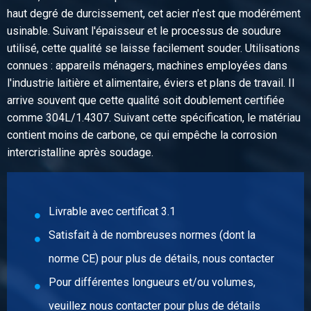
haut degré de durcissement, cet acier n'est que modérément
Poids des pièces en kg
usinable. Suivant l'épaisseur et le processus de soudure
Prix brut
utilisé, cette qualité se laisse facilement souder. Utilisations
Sélectionner
connues : appareils ménagers, machines employées dans
l'industrie laitière et alimentaire, éviers et plans de travail. Il
N° d'article
arrive souvent que cette qualité soit doublement certifiée
2400-0123-40303
comme 304L/1.4307. Suivant cette spécification, le matériau
Description
contient moins de carbone, ce qui empêche la corrosion
Inox làc corniere 304/304L 40x30x3 ca 6 mtr
intercristalline après soudage.
Poids des pièces en kg
9,66
Prix brut
Livrable avec certificat 3.1
Sélectionner
Satisfait à de nombreuses normes (dont la
N° d'article
norme CE) pour plus de détails, nous contacter
2400-0123-50303
Pour différentes longueurs et/ou volumes,
Description
Inox làc corniere 304/304L 50x30x3 ca 6 mtr
veuillez nous contacter pour plus de détails