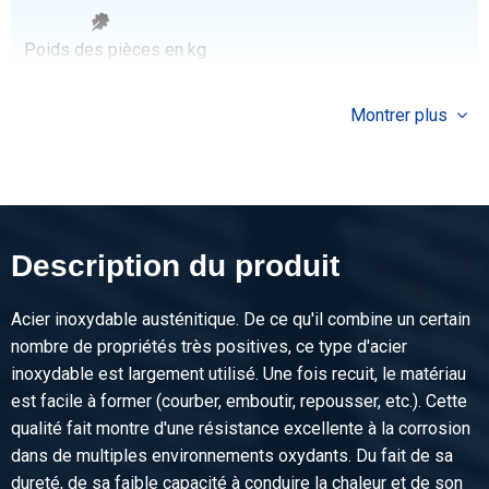
Poids des pièces en kg
Prix brut
Sélectionner
Montrer plus
N° d'article
2400-0123-30203
Description
Inox làc corniere 304/304L 30x20x3 ca 6 mtr
Description du produit
Poids des pièces en kg
Prix brut
Acier inoxydable austénitique. De ce qu'il combine un certain
Sélectionner
nombre de propriétés très positives, ce type d'acier
inoxydable est largement utilisé. Une fois recuit, le matériau
N° d'article
est facile à former (courber, emboutir, repousser, etc.). Cette
2400-0123-40203
qualité fait montre d'une résistance excellente à la corrosion
Description
dans de multiples environnements oxydants. Du fait de sa
Inox làc corniere 304/304L 40x20x3 ca 6 mtr
dureté, de sa faible capacité à conduire la chaleur et de son