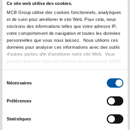
Ce site web utilise des cookies.
MCB Group utilise des cookies fonctionnels, analytiques
et de suivi pour améliorer le site Web. Pour cela, nous
Produit
Description du produit
Liste de prix brut
stockons des informations telles que votre adresse IP,
Téléchargements
Caractéristiques
votre comportement de navigation et toutes les données
personnelles que vous nous laissez. Nous utilions ces
données pour analyser ces informations avec des outils
Liste de prix bruts: Inox
d'autres parties afin d'améliorer notre site Web. Vous
pouvez autoriser tous ces cookies ou vous puvez définir
1.4301/1.4307 (304/304L)laminé
les cookies vous-même si vous ne souhaitez pas que
à chaud cornière inégale
nous partagions certaines informations. Vous trouverez
Sélection
plus d'informations sur les cookies que nous conservons
Nécessaires
du
Prix en euro par 1 KG
et les parties avec lesquelles nous travaillons dans notre
consentement
règlement en matière de cookies. Consultez notre
Préférences
règlement
ici
.
N° d'article
2400-0123-20103
Description
Statistiques
Inox làc corniere 304/304L 20x10x3 ca 6 mtr