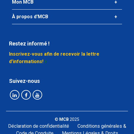
Mon MCB
Inox làc corniere 304/304L 40x20x4 ca 6 mtr
À propos d'MCB
Poids des pièces en kg
Prix brut
Sélectionner
Restez informé !
N° d'article
Inscrivez-vous afin de recevoir la lettre
2400-0123-50254
d’informations!
Description
Inox làc corniere 304/304L 50x25x4 ca 6 mtr
Suivez-nous
Poids des pièces en kg
13,62
Prix brut
Sélectionner
©
MCB
2025
N° d'article
Déclaration de confidentialité
Conditions générales &
2400-0123-40304
Code de Conduite
Mentions Légales & Droits