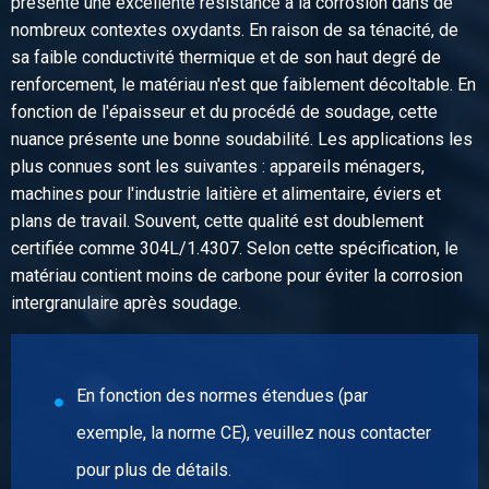
présente une excellente résistance à la corrosion dans de
N° d'article
nombreux contextes oxydants. En raison de sa ténacité, de
2450-0123-1306510
sa faible conductivité thermique et de son haut degré de
Description
renforcement, le matériau n'est que faiblement décoltable. En
Inox 304/304L angle soud laser 130x65x10 ca 6 mtr
fonction de l'épaisseur et du procédé de soudage, cette
nuance présente une bonne soudabilité. Les applications les
Poids des pièces en kg
plus connues sont les suivantes : appareils ménagers,
88,80
machines pour l'industrie laitière et alimentaire, éviers et
Prix brut
plans de travail. Souvent, cette qualité est doublement
Sélectionner
certifiée comme 304L/1.4307. Selon cette spécification, le
matériau contient moins de carbone pour éviter la corrosion
N° d'article
intergranulaire après soudage.
2450-0123-1007510
Description
Inox 304/304L angle soud laser 100x75x10 ca 6 mtr
En fonction des normes étendues (par
Poids des pièces en kg
exemple, la norme CE), veuillez nous contacter
79,20
Prix brut
pour plus de détails.