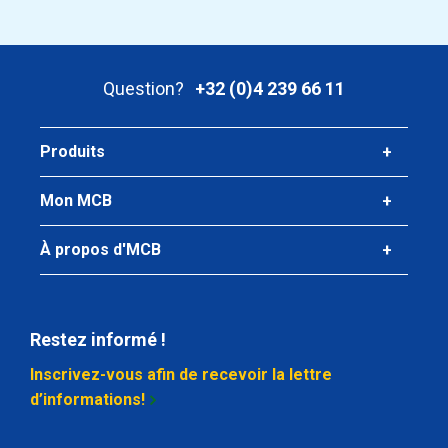
Prix brut
Sélectionner
N° d'article
Question?
+32 (0)4 239 66 11
2450-0123-1208010
Description
Produits
Inox 304/304L angle soud laser 120x80x10 ca 6 mtr
Mon MCB
Poids des pièces en kg
91,20
À propos d'MCB
Prix brut
Sélectionner
N° d'article
Restez informé !
2450-0123-15010010
Description
Inscrivez-vous afin de recevoir la lettre
Inox 304/304L angle soud laser 150x100x10 ca 6 mtr
d’informations!
Poids des pièces en kg