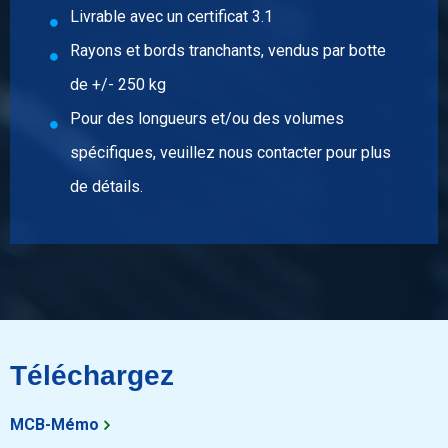
Sélectionner
Livrable avec un certificat 3.1
N° d'article
Rayons et bords tranchants, vendus par botte
2450-0123-1307510
de +/- 250 kg
Description
Inox 304/304L angle soud laser 130x75x10 ca 6 mtr
Pour des longueurs et/ou des volumes
spécifiques, veuillez nous contacter pour plus
Poids des pièces en kg
de détails.
93,60
Prix brut
Sélectionner
N° d'article
2450-0123-1507510
Description
Inox 304/304L angle soud laser 150x75x10 ca 6 mtr
Téléchargez
Poids des pièces en kg
MCB-Mémo
103,20