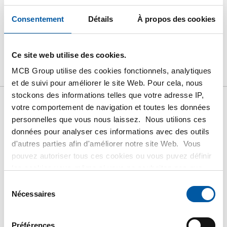
Consentement
Détails
À propos des cookies
Produit
Description du produit
Liste de prix brut
Ce site web utilise des cookies.
MCB Group utilise des cookies fonctionnels, analytiques
Téléchargements
Caractéristiques
et de suivi pour améliorer le site Web. Pour cela, nous
stockons des informations telles que votre adresse IP,
votre comportement de navigation et toutes les données
Liste de prix bruts: Inox
personnelles que vous nous laissez. Nous utilions ces
1.4301/1.4307 (304/304L)
données pour analyser ces informations avec des outils
cornière inégal soudé laser
d'autres parties afin d'améliorer notre site Web. Vous
pouvez autoriser tous ces cookies ou vous puvez définir
les cookies vous-même si vous ne souhaitez pas que
Prix en euro par 1 KG
nous partagions certaines informations. Vous trouverez
Sélection
plus d'informations sur les cookies que nous conservons
Nécessaires
du
N° d'article
et les parties avec lesquelles nous travaillons dans notre
consentement
2450-0123-100506
règlement en matière de cookies. Consultez notre
Description
Préférences