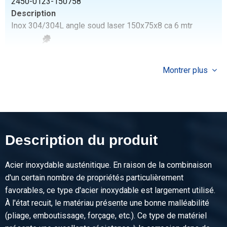
2450-0123-150758
Description
Inox 304/304L angle soud laser 150x75x8 ca 6 mtr
Poids des pièces en kg
83,34
Montrer plus
Prix brut
Sélectionner
N° d'article
2450-0123-120808
Description
Description du produit
Inox 304/304L angle soud laser 120x80x8 ca 6 mtr
Acier inoxydable austénitique. En raison de la combinaison
Poids des pièces en kg
d'un certain nombre de propriétés particulièrement
73,728
favorables, ce type d'acier inoxydable est largement utilisé.
Prix brut
À l'état recuit, le matériau présente une bonne malléabilité
Sélectionner
(pliage, emboutissage, forçage, etc.). Ce type de matériel