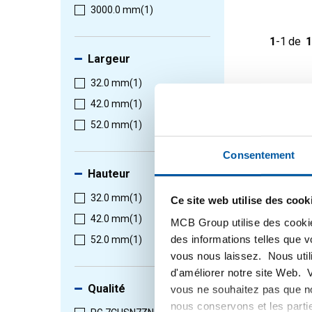
3000.0 mm
(1)
1
-
1
de
1
Largeur
32.0 mm
(1)
42.0 mm
(1)
52.0 mm
(1)
Consentement
Hauteur
32.0 mm
(1)
Ce site web utilise des cook
Bronze á
42.0 mm
(1)
MCB Group utilise des cookie
7 CuSn
des informations telles que 
2950-00
52.0 mm
(1)
vous nous laissez. Nous util
Selection
d'améliorer notre site Web. 
Qualité
vous ne souhaitez pas que no
nous conservons et les parti