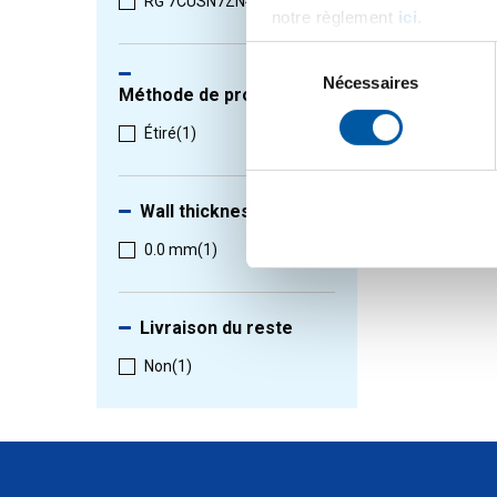
1
-
1
de
1
RG 7CUSN7ZN4PB7-C
(1)
notre règlement
ici
.
Sélection
du
Nécessaires
Méthode de production
consentement
Étiré
(1)
Wall thickness
0.0 mm
(1)
Livraison du reste
Non
(1)