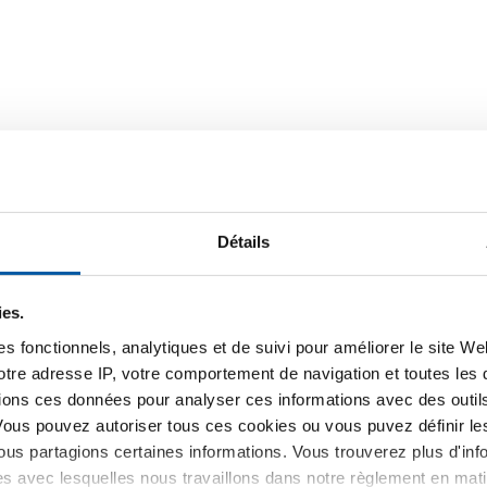
Détails
ies.
 l'étain carré Rg
s fonctionnels, analytiques et de suivi pour améliorer le site W
7Zn4Pb7-C
votre adresse IP, votre comportement de navigation et toutes le
11
ions ces données pour analyser ces informations avec des outils 
ner la dimension
Vous pouvez autoriser tous ces cookies ou vous puvez définir 
us partagions certaines informations. Vous trouverez plus d'inf
es avec lesquelles nous travaillons dans notre règlement en mat