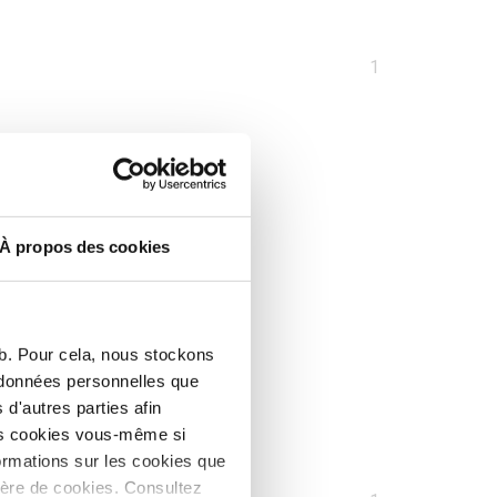
Vous
1
êtes
sur
la
page
À propos des cookies
eb. Pour cela, nous stockons
s données personnelles que
d'autres parties afin
les cookies vous-même si
ormations sur les cookies que
ière de cookies. Consultez