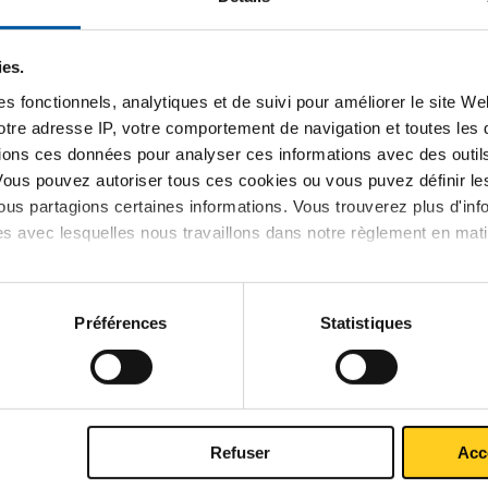
nium EN AW-6060 T66 tube rectang
ies.
s fonctionnels, analytiques et de suivi pour améliorer le site W
P
votre adresse IP, votre comportement de navigation et toutes le
k
ions ces données pour analyser ces informations avec des outils 
Vous pouvez autoriser tous ces cookies ou vous puvez définir 
re EN AW-6060 T66 20x10x1,5 a 6 mtr
us partagions certaines informations. Vous trouverez plus d'inf
es avec lesquelles nous travaillons dans notre règlement en mat
re EN AW-6060 T66 20x15x1,5 a 6 mtr
re EN AW-6060 T66 25x15x1,5 a 6 mtr
Préférences
Statistiques
re EN AW-6060 T66 30x15x1,5 a 6 mtr
re EN AW-6060 T66 30x20x1,5 a 6 mtr
Refuser
Acc
re EN AW-6060 T66 40x20x1,5 a 6 mtr