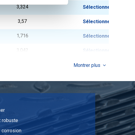
3,324
Sélectionner
3,57
Sélectionner
1,716
Sélectionner
3,042
Sélectionner
2,046
Sélectionner
Montrer plus
2,382
Sélectionner
2,712
Sélectionner
3,042
Sélectionner
ser
 robuste
3,372
Sélectionner
a corrosion