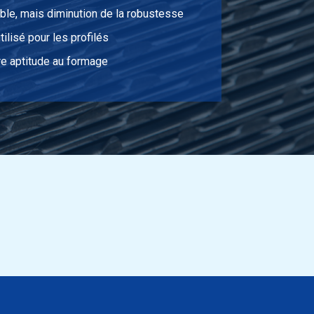
4,032
Sélectionner
le, mais diminution de la robustesse
ilisé pour les profilés
7,536
Sélectionner
e aptitude au formage
9,978
Sélectionner
10,842
Sélectionner
2,712
Sélectionner
3,042
Sélectionner
3,372
Sélectionner
3,702
Sélectionner
4,362
Sélectionner
5,022
Sélectionner