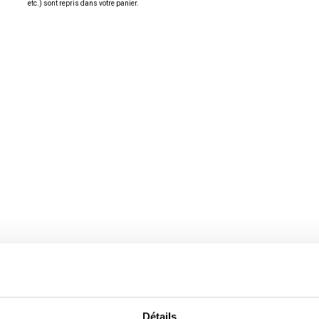
etc.) sont repris dans votre panier.
x brut
Téléchargements
Caractéristiques
Détails