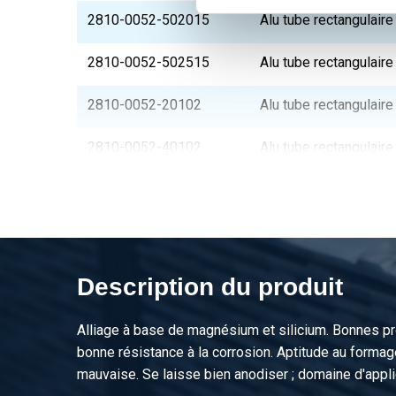
2810-0052-502015
Alu tube rectangulai
2810-0052-502515
Alu tube rectangulai
2810-0052-20102
Alu tube rectangulai
2810-0052-40102
Alu tube rectangulai
2810-0052-20152
Alu tube rectangulai
2810-0052-25152
Alu tube rectangulai
2810-0052-30152
Alu tube rectangulai
Description du produit
2810-0052-35152
Alu tube rectangulai
Alliage à base de magnésium et silicium. Bonnes p
bonne résistance à la corrosion. Aptitude au forma
2810-0052-40152
Alu tube rectangulai
mauvaise. Se laisse bien anodiser ; domaine d'applic