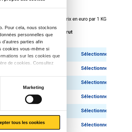
ulaire
Prix en euro par 1 KG
eb. Pour cela, nous stockons
oids des pièces en
Prix brut
s données personnelles que
g
d'autres parties afin
les cookies vous-même si
1,338
Sélectionner
ormations sur les cookies que
ière de cookies. Consultez
1,584
Sélectionner
1,836
Sélectionner
Marketing
2,082
Sélectionner
2,328
Sélectionner
epter tous les cookies
2,826
Sélectionner