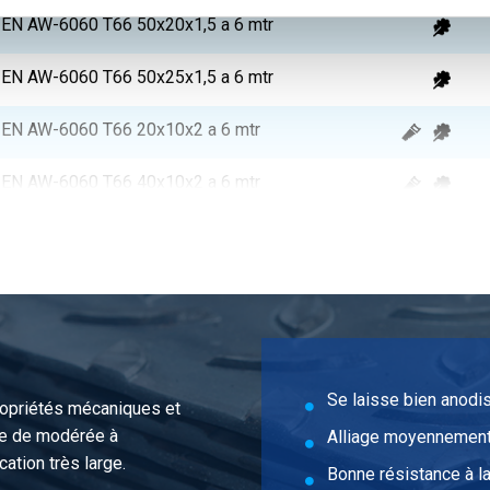
re EN AW-6060 T66 50x20x1,5 a 6 mtr
re EN AW-6060 T66 50x25x1,5 a 6 mtr
re EN AW-6060 T66 20x10x2 a 6 mtr
re EN AW-6060 T66 40x10x2 a 6 mtr
re EN AW-6060 T66 20x15x2 a 6 mtr
re EN AW-6060 T66 25x15x2 a 6 mtr
re EN AW-6060 T66 30x15x2 a 6 mtr
re EN AW-6060 T66 35x15x2 a 6 mtr
Se laisse bien anodi
ropriétés mécaniques et
ge de modérée à
Alliage moyennement
re EN AW-6060 T66 40x15x2 a 6 mtr
ation très large.
Bonne résistance à l