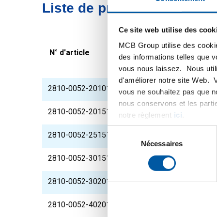
Liste de prix bruts: Alumi
Ce site web utilise des cook
MCB Group utilise des cookie
N° d'article
Description
des informations telles que 
vous nous laissez. Nous util
d'améliorer notre site Web. 
2810-0052-201015
Alu tube rectangulai
vous ne souhaitez pas que no
nous conservons et les parti
2810-0052-201515
Alu tube rectangulai
notre règlement
ici
.
Sélection
2810-0052-251515
Alu tube rectangulai
du
Nécessaires
consentement
2810-0052-301515
Alu tube rectangulai
2810-0052-302015
Alu tube rectangulai
2810-0052-402015
Alu tube rectangulai