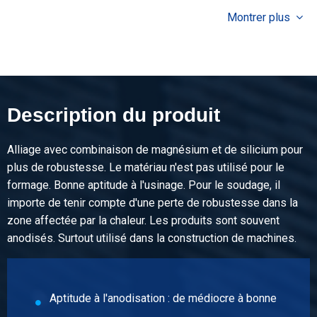
4,956
Montrer plus
Prix brut
Sélectionner
N° d'article
2860-0022-4010
Description
Description du produit
Alu plat EN AW-6082 T6/T6511 40x10 ca 6 mtr pressée
Alliage avec combinaison de magnésium et de silicium pour
Poids des pièces en kg
plus de robustesse. Le matériau n'est pas utilisé pour le
6,612
formage. Bonne aptitude à l'usinage. Pour le soudage, il
Prix brut
importe de tenir compte d'une perte de robustesse dans la
Sélectionner
zone affectée par la chaleur. Les produits sont souvent
anodisés. Surtout utilisé dans la construction de machines.
N° d'article
2860-0022-5010
Description
Alu plat EN AW-6082 T6/T6511 50x10 ca 6 mtr pressée
Aptitude à l'anodisation : de médiocre à bonne