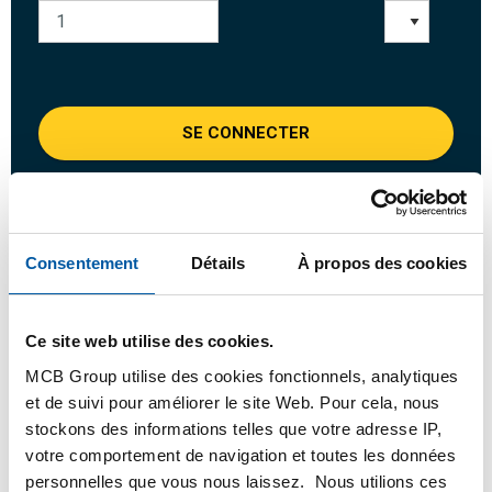
SE CONNECTER
Veuillez vous connecter afin de pouvoir passer
commande
Consentement
Détails
À propos des cookies
Commandez avec vos propres numéros d’articles
Calculez avec les prix MCB actuels
Ce site web utilise des cookies.
Suivez votre commande avec Track&Trace
MCB Group utilise des cookies fonctionnels, analytiques
et de suivi pour améliorer le site Web. Pour cela, nous
stockons des informations telles que votre adresse IP,
votre comportement de navigation et toutes les données
Produit
Description du produit
Liste de prix brut
personnelles que vous nous laissez. Nous utilions ces