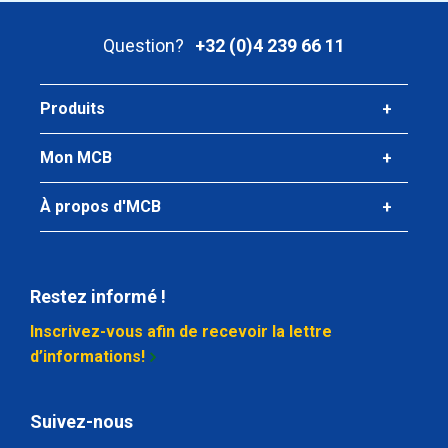
Alu plat EN AW-6082 T6/T6511 80x10 ca 6 mtr pressée
Question?
+32 (0)4 239 66 11
Poids des pièces en kg
13,218
Prix brut
Produits
Sélectionner
Mon MCB
N° d'article
2860-0022-10010
À propos d'MCB
Description
Alu plat EN AW-6082 T6/T6511 100x10 ca 6 mtr pressée
Restez informé !
Poids des pièces en kg
16,524
Inscrivez-vous afin de recevoir la lettre
Prix brut
d’informations!
Sélectionner
N° d'article
Suivez-nous
2860-0022-15010