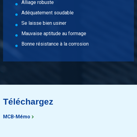
Alliage robuste
Poids des pièces en kg
Adéquatement soudable
8,262
Prix brut
Se laisse bien usiner
Sélectionner
Mauvaise aptitude au formage
N° d'article
Bonne résistance à la corrosion
2860-0022-6010
Description
Alu plat EN AW-6082 T6/T6511 60x10 ca 6 mtr pressée
Poids des pièces en kg
9,912
Prix brut
Téléchargez
Sélectionner
N° d'article
MCB-Mémo
2860-0022-8010
Description