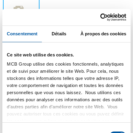
Consentement
Détails
À propos des cookies
Ce site web utilise des cookies.
Ce produit ne peut être commandé en ligne, pour
MCB Group utilise des cookies fonctionnels, analytiques
plus d'information, veuillez contacter notre
et de suivi pour améliorer le site Web. Pour cela, nous
service client.
stockons des informations telles que votre adresse IP,
votre comportement de navigation et toutes les données
personnelles que vous nous laissez. Nous utilions ces
Commandez avec vos propres numéros d’articles
données pour analyser ces informations avec des outils
Calculez avec les prix MCB actuels
d'autres parties afin d'améliorer notre site Web. Vous
Suivez votre commande avec Track&Trace
pouvez autoriser tous ces cookies ou vous puvez définir
les cookies vous-même si vous ne souhaitez pas que
nous partagions certaines informations. Vous trouverez
Sélection