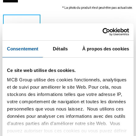
* La photo du produit n'est peut-être pas actualisée.
Consentement
Détails
À propos des cookies
Ce site web utilise des cookies.
MCB Group utilise des cookies fonctionnels, analytiques
Ce produit ne peut être commandé en ligne, pour
et de suivi pour améliorer le site Web. Pour cela, nous
plus d'information, veuillez contacter notre
stockons des informations telles que votre adresse IP,
service client.
votre comportement de navigation et toutes les données
personnelles que vous nous laissez. Nous utilions ces
Commandez avec vos propres numéros d’articles
données pour analyser ces informations avec des outils
Calculez avec les prix MCB actuels
d'autres parties afin d'améliorer notre site Web. Vous
pouvez autoriser tous ces cookies ou vous puvez définir
Suivez votre commande avec Track&Trace