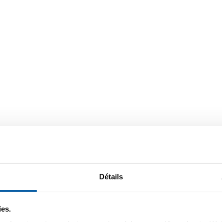
x brut
Téléchargements
Caractéristiques
Détails
 sans soud Fosf Hydraulic Pneuma
ies.