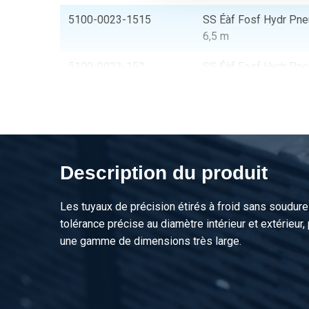
5100-0023-1515
SS Éàf Fosf Hydr Pne
6,5 m
5100-0023-152
SS Éàf Fosf Hydr Pne
m
5100-0023-1525
SS Éàf Fosf Hydr Pne
6,5 m
5100-0023-1615
SS Éàf Fosf Hydr Pne
Description du produit
6,5 m
Les tuyaux de précision étirés à froid sans soudure
5100-0023-162
SS Éàf Fosf Hydr Pne
tolérance précise au diamètre intérieur et extérieur,
m
une gamme de dimensions très large.
5100-0023-1625
SS Éàf Fosf Hydr Pne
6,5 m
5100-0023-1815
SS Éàf Fosf Hydr Pne