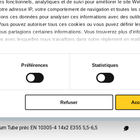
s fonctionnels, analytiques et de suivi pour améliorer le site W
votre adresse IP, votre comportement de navigation et toutes le
P
ions ces données pour analyser ces informations avec des outils 
k
Vous pouvez autoriser tous ces cookies ou vous puvez définir 
us partagions certaines informations. Vous trouverez plus d'inf
um Tube préc EN 10305-4 6x1 E355 5,5-6,5 m
es avec lesquelles nous travaillons dans notre règlement en mat
um Tube préc EN 10305-4 8x1 E355 5,5-6,5 m
um Tube préc EN 10305-4 12x1,5 E355 5,5-
Préférences
Statistiques
um Tube préc EN 10305-4 12x2 E355 5,5-6,5
Refuser
Acc
um Tube préc EN 10305-4 12x3 E355 5,5-6,5
um Tube préc EN 10305-4 14x2 E355 5,5-6,5