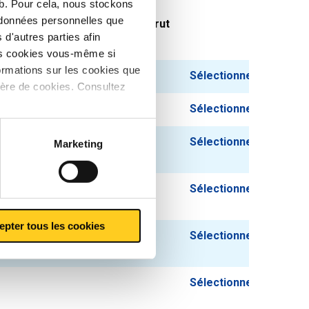
eb. Pour cela, nous stockons
s données personnelles que
oids des pièces en
Prix brut
d'autres parties afin
g
les cookies vous-même si
ormations sur les cookies que
Sélectionner
ière de cookies. Consultez
Sélectionner
Sélectionner
Marketing
Sélectionner
epter tous les cookies
Sélectionner
Sélectionner