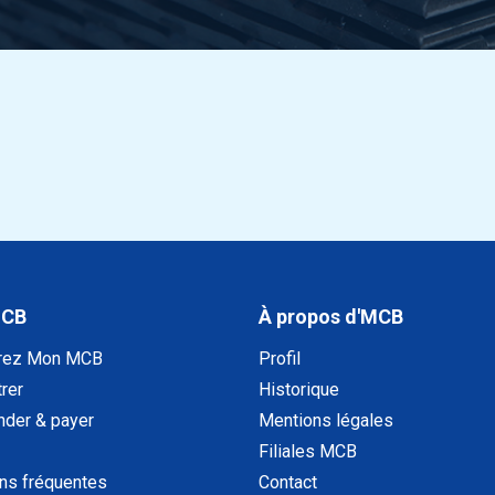
um Tube préc EN 10305-4 18x2 E355 5,5-6,5
um Tube préc EN 10305-4 18x3,5 E355 5,5-
um Tube préc EN 10305-4 20x2 E355 5,5-6,5
um Tube préc EN 10305-4 20x2,5 E355 5,5-
MCB
À propos d'MCB
rez Mon MCB
Profil
um Tube préc EN 10305-4 20x3 E355 5,5-6,5
rer
Historique
der & payer
Mentions légales
um Tube préc EN 10305-4 22x2 E355 5,5-6,5
Filiales MCB
ns fréquentes
Contact