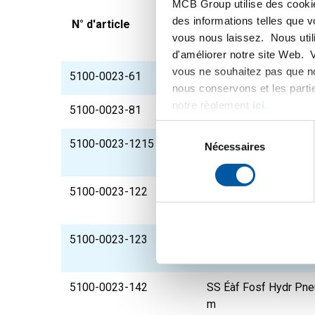
MCB Group utilise des cookie
des informations telles que 
N° d'article
Description
vous nous laissez. Nous util
d'améliorer notre site Web. 
vous ne souhaitez pas que no
5100-0023-61
SS Éàf Fosf Hydr Pne
nous conservons et les parti
notre règlement
ici
.
5100-0023-81
SS Éàf Fosf Hydr Pne
Sélection
5100-0023-1215
SS Éàf Fosf Hydr Pne
du
Nécessaires
6,5 m
consentement
5100-0023-122
SS Éàf Fosf Hydr Pne
m
5100-0023-123
SS Éàf Fosf Hydr Pne
m
5100-0023-142
SS Éàf Fosf Hydr Pne
m