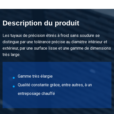
N° d'article
5100-0014-61
Description
Description du produit
SS Éàf Elo Galv Hydr Pneum TubePréc EN10305-4 6x1
E235 5,5-6,5 m
Les tuyaux de précision étirés à froid sans soudure se
distingue par une tolérance précise au diamètre intérieur et
Poids des pièces en kg
extérieur, par une surface lisse et une gamme de dimensions
Prix brut
très large.
Sélectionner
N° d'article
5100-0014-615
Gamme très élargie
Description
Qualité constante grâce, entre autres, à un
SS Éàf Elo Galv Hydr Pneum TubePréc EN10305-4 6x1,5
entreposage chauffé
E235 5,5-6,5 m
Poids des pièces en kg
Prix brut