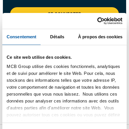
SE CONNECTER
Veuillez vous connecter afin de pouvoir passer
commande
Consentement
Détails
À propos des cookies
Commandez avec vos propres numéros d’articles
Ce site web utilise des cookies.
Calculez avec les prix MCB actuels
MCB Group utilise des cookies fonctionnels, analytiques
Suivez votre commande avec Track&Trace
et de suivi pour améliorer le site Web. Pour cela, nous
stockons des informations telles que votre adresse IP,
votre comportement de navigation et toutes les données
personnelles que vous nous laissez. Nous utilions ces
données pour analyser ces informations avec des outils
Produit
Description du produit
Liste de prix brut
d'autres parties afin d'améliorer notre site Web. Vous
pouvez autoriser tous ces cookies ou vous puvez définir
Téléchargements
Caractéristiques
les cookies vous-même si vous ne souhaitez pas que
nous partagions certaines informations. Vous trouverez