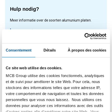
Hulp nodig?
Meer informatie over de soorten alumunium platen.
Lees meer
Consentement
Détails
À propos des cookies
1
-
1
de
1
Vous
1
êtes
Ce site web utilise des cookies.
sur
Filteren
MCB Group utilise des cookies fonctionnels, analytiques
la
et de suivi pour améliorer le site Web. Pour cela, nous
page
stockons des informations telles que votre adresse IP,
votre comportement de navigation et toutes les données
personnelles que vous nous laissez. Nous utilions ces
données pour analyser ces informations avec des outils
d'autres parties afin d'améliorer notre site Web. Vous