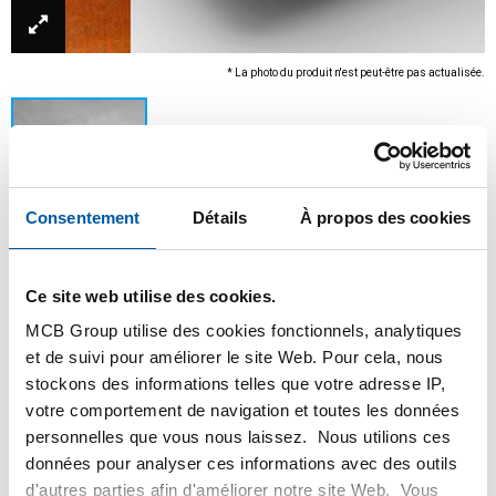
* La photo du produit n'est peut-être pas actualisée.
Consentement
Détails
À propos des cookies
Ce site web utilise des cookies.
MCB Group utilise des cookies fonctionnels, analytiques
Ce produit ne peut être commandé en ligne, pour
et de suivi pour améliorer le site Web. Pour cela, nous
plus d'information, veuillez contacter notre
stockons des informations telles que votre adresse IP,
service client.
votre comportement de navigation et toutes les données
personnelles que vous nous laissez. Nous utilions ces
Commandez avec vos propres numéros d’articles
données pour analyser ces informations avec des outils
d'autres parties afin d'améliorer notre site Web. Vous
Calculez avec les prix MCB actuels