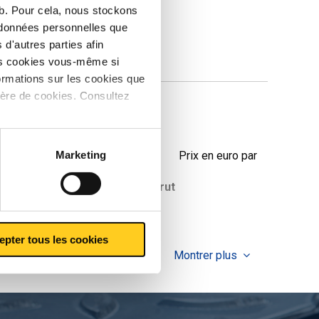
eb. Pour cela, nous stockons
s données personnelles que
d'autres parties afin
les cookies vous-même si
ormations sur les cookies que
ière de cookies. Consultez
5/25-A-P-C
Marketing
Prix en euro par
oids des pièces en
Prix brut
g
epter tous les cookies
Montrer plus