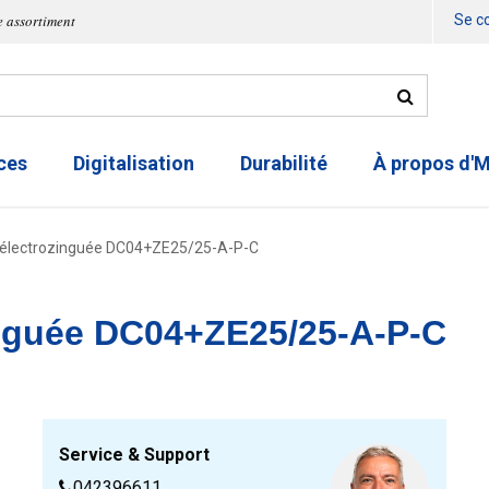
e assortiment
Se c
ces
Digitalisation
Durabilité
À propos d'
d électrozinguée DC04+ZE25/25-A-P-C
zinguée DC04+ZE25/25-A-P-C
Service & Support
042396611