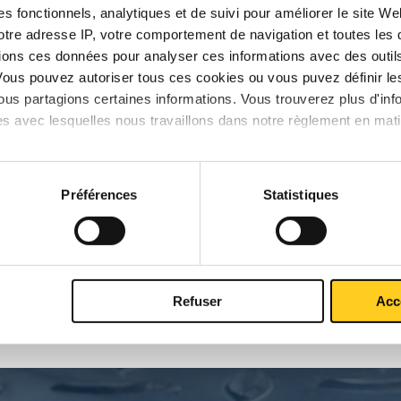
s fonctionnels, analytiques et de suivi pour améliorer le site W
votre adresse IP, votre comportement de navigation et toutes le
ions ces données pour analyser ces informations avec des outils 
Vous pouvez autoriser tous ces cookies ou vous puvez définir 
x brut
Téléchargements
Caractéristiques
us partagions certaines informations. Vous trouverez plus d'inf
es avec lesquelles nous travaillons dans notre règlement en mat
feuillard électrozinguée DC04+ZE2
Préférences
Statistiques
P
k
Refuser
Acc