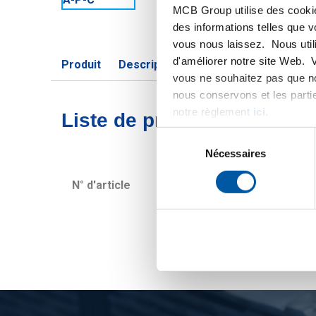
MCB Group utilise des cookie
des informations telles que 
vous nous laissez. Nous util
d'améliorer notre site Web. 
Produit
Description du produit
Liste de pri
vous ne souhaitez pas que no
nous conservons et les parti
notre règlement
ici
.
Liste de prix bruts: Tôle/
Sélection
du
Nécessaires
consentement
N° d'article
Description