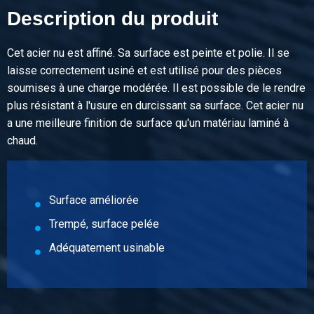
Description du produit
Poids des pièces en kg
Prix brut
Sélectionner
Cet acier nu est affiné. Sa surface est peinte et polie. Il se
laisse correctement usiné et est utilisé pour des pièces
N° d'article
soumises à une charge modérée. Il est possible de le rendre
2110-0020-30
plus résistant à l'usure en durcissant sa surface. Cet acier nu
Description
a une meilleure finition de surface qu'un matériau laminé à
Blanc rond 42CrMoS4+QT+SH 30 ca 6 mtr ajustement h9
chaud.
Poids des pièces en kg
Prix brut
Surface améliorée
Sélectionner
Trempé, surface pelée
N° d'article
Adéquatement usinable
2110-0020-32
Description
Blanc rond 42CrMoS4+QT+SH 32 ca 6 mtr ajustement h9