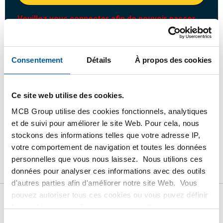
Veuillez vous connecter afin de pouvoir passer
commande
Consentement
Détails
À propos des cookies
Commandez avec vos propres numéros d’articles
Calculez avec les prix MCB actuels
Suivez votre commande avec Track&Trace
Ce site web utilise des cookies.
MCB Group utilise des cookies fonctionnels, analytiques
et de suivi pour améliorer le site Web. Pour cela, nous
stockons des informations telles que votre adresse IP,
votre comportement de navigation et toutes les données
Produit
Description du produit
Liste de prix brut
personnelles que vous nous laissez. Nous utilions ces
données pour analyser ces informations avec des outils
Téléchargements
Caractéristiques
d'autres parties afin d'améliorer notre site Web. Vous
pouvez autoriser tous ces cookies ou vous puvez définir
les cookies vous-même si vous ne souhaitez pas que
Liste de prix bruts: Blanc rond
nous partagions certaines informations. Vous trouverez
Sélection