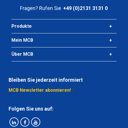
Blank Rund S235JRC+C(SH) 10 HL 6 mtr Passung h9
Fragen? Rufen Sie
+49 (0)2131 3131 0
Stück pro KG
Produkte
Bruttopreis
Wählen Sie
Mein MCB
Artikelnummer
3700-0010-12
Über MCB
Beschreibung
Blank Rund S235JRC+C(SH) 12 HL 6 mtr Passung h9
Bleiben Sie jederzeit informiert
Stück pro KG
Bruttopreis
MCB Newsletter abonnieren!
Wählen Sie
Artikelnummer
Folgen Sie uns auf:
3700-0010-13
Beschreibung