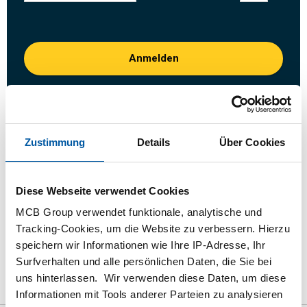
Anmelden
Bitte einloggen zum bestellen
Bestellen mit Ihren eigenen Artikelnummern
Zustimmung
Details
Über Cookies
Kalkulieren mit aktuellen MCB-Preisen
Verfolgen Sie Ihre Bestellung über Track&Trace
Diese Webseite verwendet Cookies
MCB Group verwendet funktionale, analytische und
Tracking-Cookies, um die Website zu verbessern. Hierzu
speichern wir Informationen wie Ihre IP-Adresse, Ihr
das Produkt
Produktbeschreibung
Surfverhalten und alle persönlichen Daten, die Sie bei
uns hinterlassen. Wir verwenden diese Daten, um diese
Bruttopreisliste
Downloads
Spezifikationen
Informationen mit Tools anderer Parteien zu analysieren