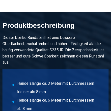
Beschreibung
Blank Rund S235JRC+C(SH) 6 HL 3 mtr Passung h9
Produktbeschreibung
Stück pro KG
Bruttopreis
Wählen Sie
Dieser blanke Rundstahl hat eine bessere
Oberflächenbeschaffenheit und höhere Festigkeit als die
Artikelnummer
häufig verwendete Qualität S235JR. Die Zerspanbarkeit ist
3700-0010-7
besser und gute Schweißbarkeit zeichnen diesen Runstahl
Beschreibung
aus.
Blank Rund S235JRC+C(SH) 7 HL 3 mtr Passung h9
Stück pro KG
Handelslänge ca. 3 Meter mit Durchmessern
Bruttopreis
Wählen Sie
kleiner als 8 mm
Handelslänge ca. 6 Meter mit Durchmessern
Artikelnummer
3700-0010-8
ab 8 mm