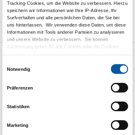
Tracking-Cookies, um die Website zu verbessern. Hierzu
speichern wir Informationen wie Ihre IP-Adresse, Ihr
Surfverhalten und alle persönlichen Daten, die Sie bei
das Produkt
Produktbeschreibung
uns hinterlassen. Wir verwenden diese Daten, um diese
Informationen mit Tools anderer Parteien zu analysieren
Bruttopreisliste
Downloads
Spezifikationen
und unsere Website zu verbessern. Sie können
Zustimmung geben für alle Cookies oder die Cookies
selbst einstellen, wenn Sie nicht möchten, dass wir
Bruttopreisliste: RfS
bestimmte Informationen weitergeben. Weitere
Einwilligungsauswahl
geschweißtes T-Stück 1.4307
Informationen zu den von uns gespeicherten Cookies und
Notwendig
den Parteien mit denen wir zusammenarbeiten, finden
Type A
Sie in unserer Cookie-Richtlinie. Sehen Sie sich
hier
Präferenzen
unsere Richtlinien an.
Preis Euro pro: 0 Stück
Statistiken
mehr anzeigen
Marketing