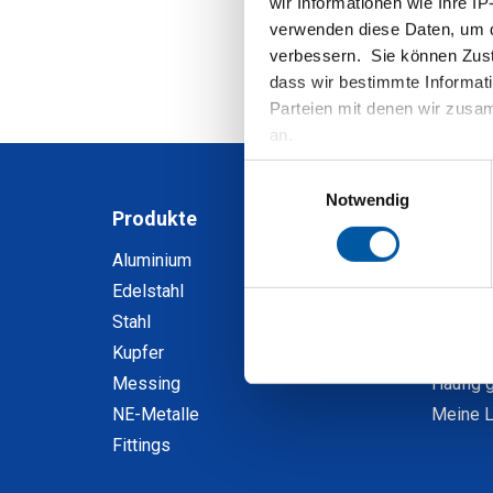
wir Informationen wie Ihre IP
verwenden diese Daten, um d
verbessern. Sie können Zusti
dass wir bestimmte Informat
Parteien mit denen wir zusam
an.
Einwilligungsauswahl
Notwendig
Produkte
Mein 
Aluminium
Entdec
Edelstahl
Registr
Stahl
Bestell
Kupfer
Kalkula
Messing
Häufig 
NE-Metalle
Meine L
Fittings