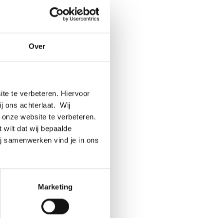
t, wordt
.”
 het is
Over
rdoor
 is ook
dere
er
te te verbeteren. Hiervoor
ij ons achterlaat. Wij
 onze website te verbeteren.
 de helft
 wilt dat wij bepaalde
 zetten
ij samenwerken vind je in ons
a nooit
Marketing
 of 420
an 355