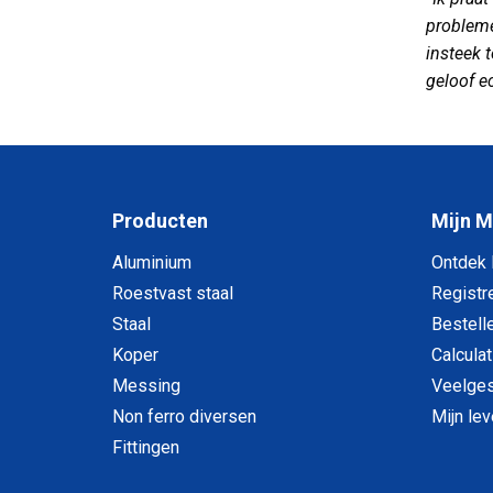
probleme
insteek 
geloof ec
Producten
Mijn 
Aluminium
Ontdek
Roestvast staal
Registr
Staal
Bestell
Koper
Calculat
Messing
Veelges
Non ferro diversen
Mijn le
Fittingen