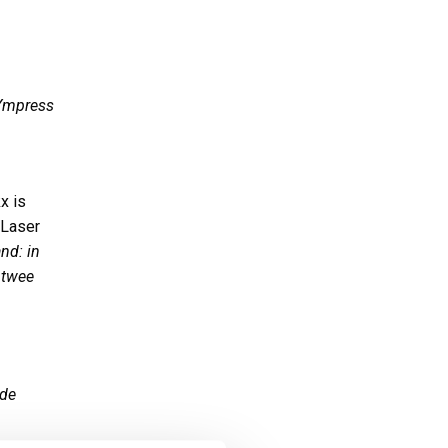
 Ympress
x is
Laser
nd: in
 twee
 de
 een