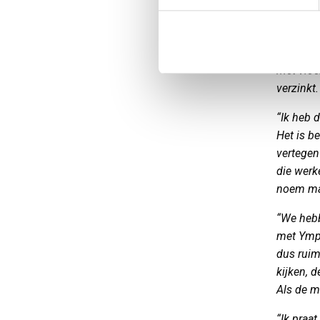
N/mm2 wo
eindklan
toepassi
met vloe
verzinkt
“Ik heb 
Het is b
vertegen
die werk
noem ma
“We hebb
met Ympr
dus ruim 
kijken, 
Als de m
“Ik praa