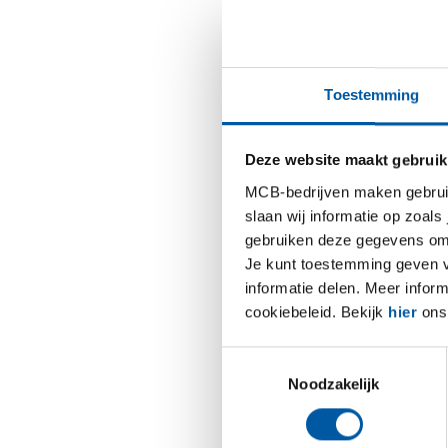
onderdee
immers n
“Ympress
Toestemming
spanning
heb je g
Deze website maakt gebruik
altijd go
leveranc
MCB-bedrijven maken gebruik 
rekening
slaan wij informatie op zoals
gebruiken deze gegevens om 
“De dikt
Je kunt toestemming geven voo
van de E
informatie delen. Meer infor
of kante
cookiebeleid. Bekijk
hier
ons 
gecorrig
Toestemmingsselectie
Is de m
Noodzakelijk
“We gebr
N/mm2. I