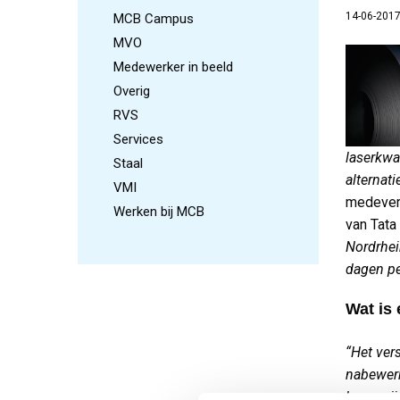
14-06-201
MCB Campus
MVO
Medewerker in beeld
Overig
RVS
Services
laserkwa
Staal
alternat
VMI
medevera
Werken bij MCB
van Tata 
Nordrhei
dagen pe
Wat is
“Het vers
nabewerki
lasersnij