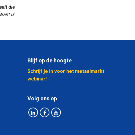
eft die
Want ik
Blijf op de hoogte
Schrijf je in voor het metaalmarkt
webinar!
Volg ons op