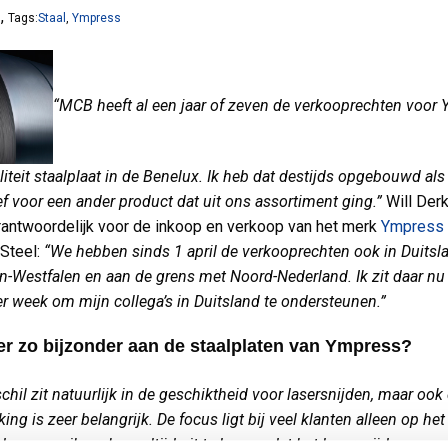
,
7
Tags:
Staal
,
Ympress
“MCB heeft al een jaar of zeven de verkooprechten voor
liteit staalplaat in de Benelux. Ik heb dat destijds opgebouwd als
ief voor een ander product dat uit ons assortiment ging.”
Will Derk
ntwoordelijk voor de inkoop en verkoop van het merk
Ympress
Steel:
“We hebben sinds 1 april de verkooprechten ook in Duitsla
n-Westfalen en aan de grens met Noord-Nederland. Ik zit daar nu
r week om mijn collega’s in Duitsland te ondersteunen.”
 er zo bijzonder aan de staalplaten van Ympress?
chil zit natuurlijk in de geschiktheid voor lasersnijden, maar ook
ng is zeer belangrijk. De focus ligt bij veel klanten alleen op het
den, maar ik probeer altijd uit te leggen dat het lasersnijden maar