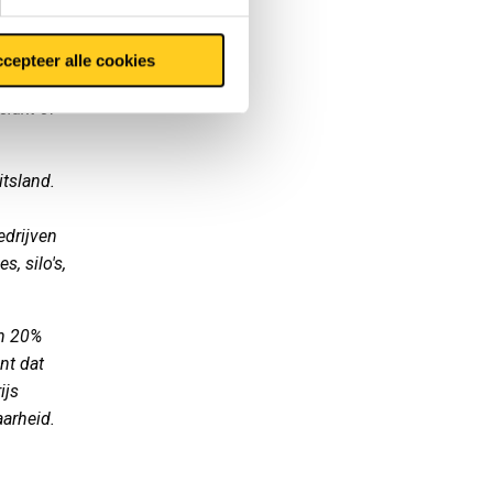
 hun
ste
cepteer alle cookies
ducten
lakt of
itsland.
edrijven
, silo's,
an 20%
nt dat
ijs
aarheid.