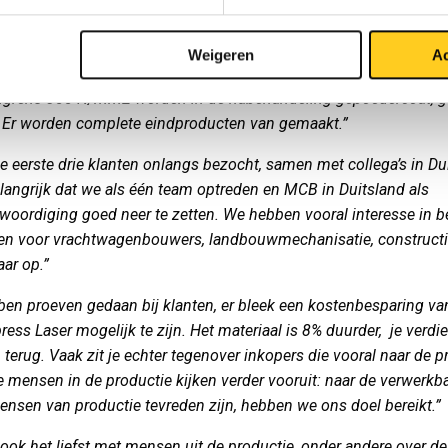
rdt gevraagd. Duitse klanten krijgen het voorgeschreven door
ten. Materialen met een vloeigrens 420 N/mm2 zijn voor de mee
Weigeren
Ac
ngen overgekwalificeerd en daardoor kostenverhogend. Veel pro
igrens 355 N/mm2 worden in de nabehandeling gepoedercoat, ge
. Er worden complete eindproducten van gemaakt.”
de eerste drie klanten onlangs bezocht, samen met collega’s in Du
elangrijk dat we als één team optreden en MCB in Duitsland als
woordiging goed neer te zetten. We hebben vooral interesse in b
en voor vrachtwagenbouwers, landbouwmechanisatie, constructies
ar op.”
en proeven gedaan bij klanten, er bleek een kostenbesparing v
ess Laser mogelijk te zijn. Het materiaal is 8% duurder, je verdie
terug. Vaak zit je echter tegenover inkopers die vooral naar de pr
de mensen in de productie kijken verder vooruit: naar de verwerkb
ensen van productie tevreden zijn, hebben we ons doel bereikt.”
t ook het liefst met mensen uit de productie, onder andere over de