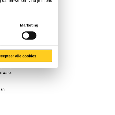
ij samenwerken vind je in ons
d vormt,
t is
rst 48
Marketing
arm
oerd,
cepteer alle cookies
ns binnen
mgeving
rrosie,
aan