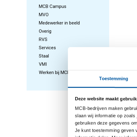
MCB Campus
MVO
Medewerker in beeld
Overig
RVS
Services
kou komt
Staal
VMI
Als wij 
Werken bij MCB
materiaa
Toestemming
witroest,
net is g
Deze website maakt gebruik
magazijn
ontstaan
MCB-bedrijven maken gebruik 
helemaal
slaan wij informatie op zoals
gebruiken deze gegevens om 
Het gebe
Je kunt toestemming geven voo
zeggen “