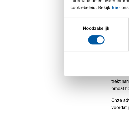
informatie delen. Meer infor
uren. El
cookiebeleid. Bekijk
hier
ons 
maar dat 
funest. D
Toestemmingsselectie
Tegenwoo
Noodzakelijk
uur moet
verpakt 
met een 
condensv
Vergis je
komen, k
trekt na
omdat he
Onze adv
voordat j