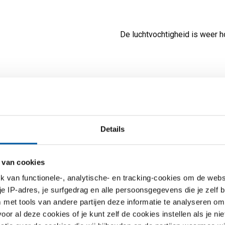
De luchtvochtigheid is weer h
 er aan, dus de risico’s op corrosie van aluminium nemen weer t
aluminium in de winter leveren, moeten klanten erop letten dat ze 
l eerst laten ‘acclimatiseren’ voordat ze het gebruiken. Anders on
Details
 corrosie op aluminium. Dat geldt overigens niet alleen bij materi
eleverd, maar ook bij materialen die bij de klant zelf uit een onv
 van cookies
 komen. Als materiaal tijdens transport nat wordt, kan ook witroe
. Platen worden in het algemeen goed verpakt, maar profielen zij
van functionele-, analytische- en tracking-cookies om de websi
 geseald. Daar is het risico dus groter.
 je IP-adres, je surfgedrag en alle persoonsgegevens die je zelf b
met tools van andere partijen deze informatie te analyseren om
urt nog steeds dat klanten aluminium lossen, buiten laten staan
r al deze cookies of je kunt zelf de cookies instellen als je niet
aluminium roest toch niet”. Toch wel. Witroest ontstaat al binnen