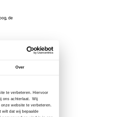
oog, de
oe.
het
tstaat
Over
aal dat
erwarmd
st
n nooit
te te verbeteren. Hiervoor
ij ons achterlaat. Wij
 onze website te verbeteren.
 en dan
 wilt dat wij bepaalde
 enkele