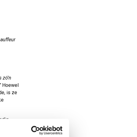
hauffeur
s zó’n
.”
Hoewel
e, is ze
ke
ndig
n E-
triële