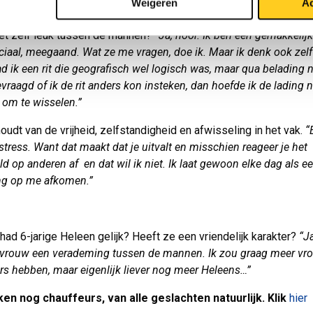
Weigeren
Ac
 mannen springt, stoppen ze ook.”
het zelf leuk tussen de mannen?
“Ja, hoor. Ik ben een gemakkelijk
ciaal, meegaand. Wat ze me vragen, doe ik. Maar ik denk ook zelf
ad ik een rit die geografisch wel logisch was, maar qua belading n
vraagd of ik de rit anders kon insteken, dan hoefde ik de lading n
 om te wisselen.”
oudt van de vrijheid, zelfstandigheid en afwisseling in het vak.
“E
stress. Want dat maakt dat je uitvalt en misschien reageer je het
d op anderen af en dat wil ik niet. Ik laat gewoon elke dag als e
ng op me afkomen.”
, had 6-jarige Heleen gelijk? Heeft ze een vriendelijk karakter?
“Ja
s vrouw een verademing tussen de mannen. Ik zou graag meer vro
rs hebben, maar eigenlijk liever nog meer Heleens…”
en nog chauffeurs, van alle geslachten natuurlijk. Klik
hier