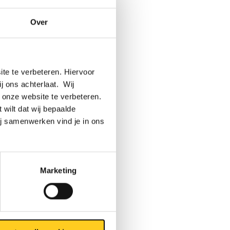
waar ook,
Over
k op
twagens
talen, ook
te te verbeteren. Hiervoor
ij ons achterlaat. Wij
 zei ook:
 onze website te verbeteren.
men.
 wilt dat wij bepaalde
 ook
ij samenwerken vind je in ons
entor
gauw
ten.”
Marketing
uw. Maar
s op een
e