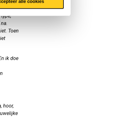
cepteer alle cookies
 type,
 na.
iet. Toen
iet
n ik doe
en
, hoor,
uwelijke