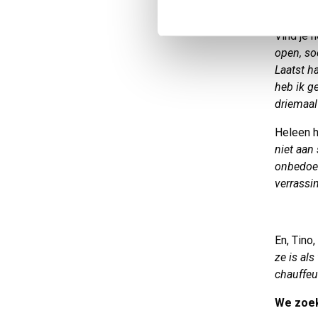
ruziënde
Vind je 
open, so
Laatst h
heb ik ge
driemaal
Heleen h
niet aan 
onbedoel
verrassi
En, Tino
ze is al
chauffeu
We zoek