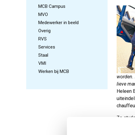
MCB Campus
MVO
Medewerker in beeld
Overig
RVS
Services
Staal
VMI
Werken bij MCB
worden. 
lieve man
Heleen B
uiteinde
chauffe
Ze stude
voor als
rijbewij