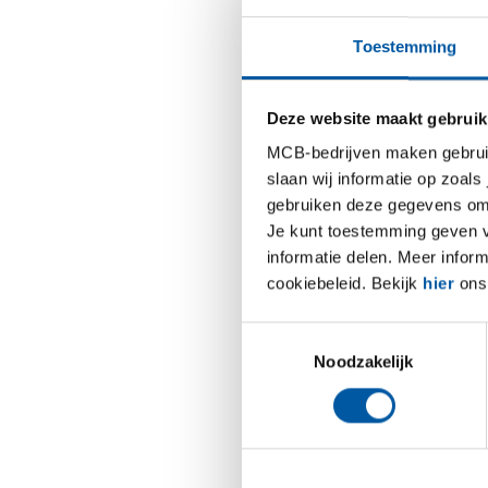
bakkerij
bloemenv
Toestemming
want op 
zoek gin
Deze website maakt gebruik
ook, die
die van u
MCB-bedrijven maken gebruik 
slaan wij informatie op zoals
Bij mijn
gebruiken deze gegevens om 
‘Ik weet
Je kunt toestemming geven voo
Iedereen 
informatie delen. Meer infor
gauw te 
cookiebeleid. Bekijk
hier
ons 
mee te r
doen.
“I
Toestemmingsselectie
Klanten
Noodzakelijk
Hoe reag
ik word 
vrouw da