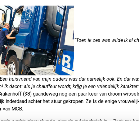
“Toen ik zes was wilde ik al c
Een huisvriend van mijn ouders was dat namelijk ook. En dat wa
! Ik dacht: als je chauffeur wordt, krijg je een vriendelijk karakter
rakenhoff (38) gaandeweg nog een paar keer van droom wisseld
lijk inderdaad achter het stuur gekropen. Ze is de enige vrouwelij
ur van MCB.
erde werktuigbouwkunde, ging de autotechniek in –
“leek me ha
 ik met pech langs de weg zou komen te staan”
- haalde haar C- e
s en ging als chauffeur aan de slag bij achtereenvolgens een indus