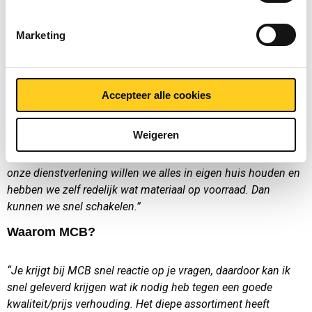
waterstaalsnijmachine recent ook een CNC draai- en
freesbank aangeschaft. We verspanen hier zelf: draaien en
Marketing
frezen. Eerst deden we alles conventioneel maar we hebben
nu een draaibank gekocht, welke een diameter van Ø650 kan
draaien, en een freesbank.”
Accepteer alle cookies
“Omdat we veel werk niet meer zelf conventioneel konden
maken, is de keuze gemaakt voor een CNC draaibank.
Weigeren
Hierdoor kunnen we, via ons speciale 3D-tekeningenpakket,
eenvoudig de programma’s maken. Vanwege de snelheid van
onze dienstverlening willen we alles in eigen huis houden en
hebben we zelf redelijk wat materiaal op voorraad. Dan
kunnen we snel schakelen.”
Waarom MCB?
“Je krijgt bij MCB snel reactie op je vragen, daardoor kan ik
snel geleverd krijgen wat ik nodig heb tegen een goede
kwaliteit/prijs verhouding. Het diepe assortiment heeft