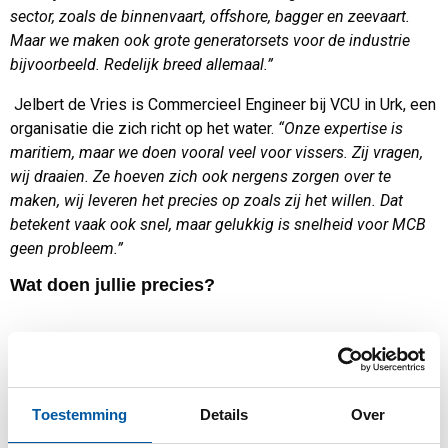
sector, zoals de binnenvaart, offshore, bagger en zeevaart.
Maar we maken ook grote generatorsets voor de industrie
bijvoorbeeld. Redelijk breed allemaal.”
Jelbert de Vries is Commercieel Engineer bij VCU in Urk, een
organisatie die zich richt op het water.
“Onze expertise is
maritiem, maar we doen vooral veel voor vissers. Zij vragen,
wij draaien. Ze hoeven zich ook nergens zorgen over te
maken, wij leveren het precies op zoals zij het willen. Dat
betekent vaak ook snel, maar gelukkig is snelheid voor MCB
geen probleem.”
Wat doen jullie precies?
“De divisie TCD, waar ik werk, bouwt complete schepen. Maar
wij kunnen ook een complete vangstverwerking op een werf
plaatsen. Eigenlijk alles wat met visserijschepen te maken
heeft. We werken over de hele firma met ongeveer 100 man,
Toestemming
Details
Over
bij onze divisie werkt 40-50 man. Ik ben Commercieel