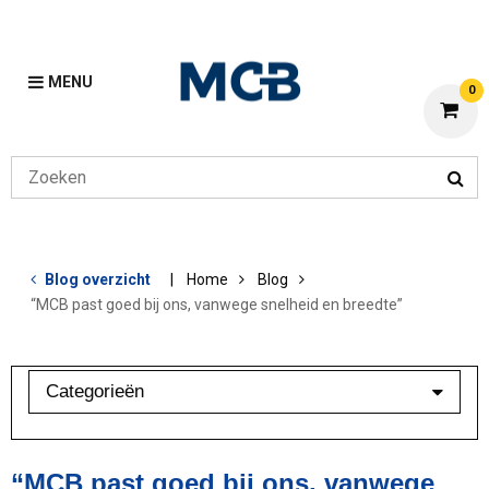
MENU
0
Blog overzicht
Home
Blog
“MCB past goed bij ons, vanwege snelheid en breedte”
Categorieën
Aluminium
Bewerkingen
“MCB past goed bij ons, vanwege
Klant in beeld