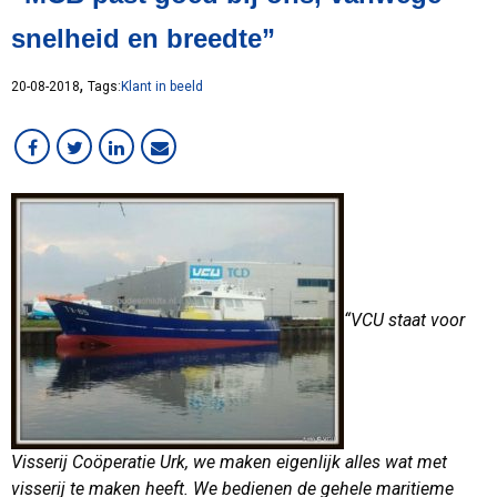
Lean
snelheid en breedte”
MCB Campus
MVO
,
20-08-2018
Tags:
Klant in beeld
Medewerker in beeld
Overig
RVS
Services
Staal
VMI
Werken bij MCB
“VCU staat voor
Visserij Coöperatie Urk, we maken eigenlijk alles wat met
visserij te maken heeft. We bedienen de gehele maritieme