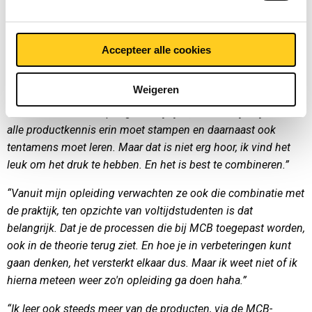
En je doet er nog een opleiding bij?
Accepteer alle cookies
“Inderdaad. Ik doe op donderdagmiddag en -avond nog een
opleiding Bedrijfskunde op Fontys. Het is een
Weigeren
deeltijdopleiding die ik verwacht volgend jaar af te ronden.
Het is best wel eens pittig naast je job, zeker als je bij MCB
alle productkennis erin moet stampen en daarnaast ook
tentamens moet leren. Maar dat is niet erg hoor, ik vind het
leuk om het druk te hebben. En het is best te combineren.”
“Vanuit mijn opleiding verwachten ze ook die combinatie met
de praktijk, ten opzichte van voltijdstudenten is dat
belangrijk. Dat je de processen die bij MCB toegepast worden,
ook in de theorie terug ziet. En hoe je in verbeteringen kunt
gaan denken, het versterkt elkaar dus. Maar ik weet niet of ik
hierna meteen weer zo'n opleiding ga doen haha.”
“Ik leer ook steeds meer van de producten, via de MCB-