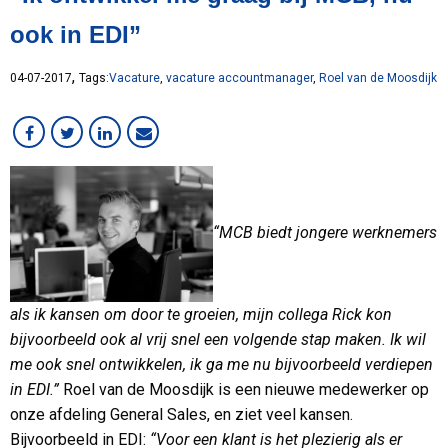
Lean
ook in EDI”
MCB Campus
MVO
,
04-07-2017
Tags:
Vacature
,
vacature accountmanager
,
Roel van de Moosdijk
Medewerker in beeld
Overig
RVS
Services
Staal
“MCB biedt jongere werknemers
VMI
Werken bij MCB
als ik kansen om door te groeien, mijn collega Rick kon
bijvoorbeeld ook al vrij snel een volgende stap maken. Ik wil
me ook snel ontwikkelen, ik ga me nu bijvoorbeeld verdiepen
in EDI.”
Roel van de Moosdijk is een nieuwe medewerker op
onze afdeling General Sales, en ziet veel kansen.
Bijvoorbeeld in EDI:
“Voor een klant is het plezierig als er