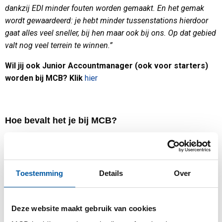
dankzij EDI minder fouten worden gemaakt. En het gemak
wordt gewaardeerd: je hebt minder tussenstations hierdoor
gaat alles veel sneller, bij hen maar ook bij ons. Op dat gebied
valt nog veel terrein te winnen.”
Wil jij ook Junior Accountmanager (ook voor starters)
worden bij MCB? Klik
hier
Hoe bevalt het je bij MCB?
“Ik werk nu drie maanden bij MCB, en het bevalt goed. Heel
goed zelfs, er komt veel op je af. Het hele bedrijf wordt aan je
voorgesteld, je komt ook overal terecht. Niet alleen in het
Toestemming
Details
Over
front office, ook in het magazijn. En dat vind ik ook heel
plezierig, je leert alle achtergronden kennen en ziet wat je
acties voor invloed op het bedrijf hebben. Als je een order
Deze website maakt gebruik van cookies
inschiet bijvoorbeeld, hoe die zich beweegt.”