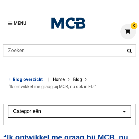
MENU
0
Blog overzicht
Home
Blog
“Ik ontwikkel me graag bij MCB, nu ook in EDI”
Categorieën
Aluminium
Bewerkingen
“Ik ontwikkel me graag bij MCB, nu
Klant in beeld