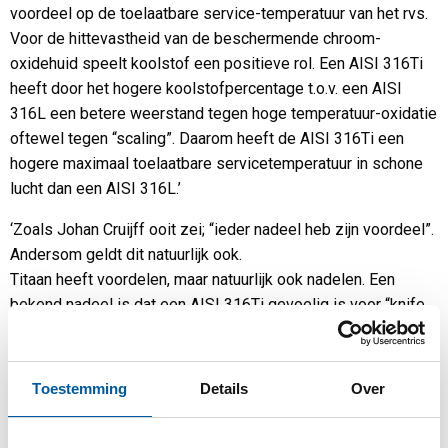
voordeel op de toelaatbare service-temperatuur van het rvs.
Voor de hittevastheid van de beschermende chroom-
oxidehuid speelt koolstof een positieve rol. Een AISI 316Ti
heeft door het hogere koolstofpercentage t.o.v. een AISI
316L een betere weerstand tegen hoge temperatuur-oxidatie
oftewel tegen “scaling”. Daarom heeft de AISI 316Ti een
hogere maximaal toelaatbare servicetemperatuur in schone
lucht dan een AISI 316L.’
‘Zoals Johan Cruijff ooit zei; “ieder nadeel heb zijn voordeel”.
Andersom geldt dit natuurlijk ook.
Titaan heeft voordelen, maar natuurlijk ook nadelen. Een
bekend nadeel is dat een AISI 316Ti gevoelig is voor “knife
line attack”. Het is een vorm van interkristallijne corrosie
waarbij een smalle zone in de warmte beïnvloede zone
gevoelig voor corrosie is geworden. In de warmte
Toestemming
Details
Over
beïnvloede zone van een las kan de temperatuur dusdanig
hoog zijn (zegge rond 1150°C) dat de titaan-carbiden