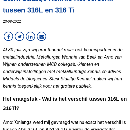
Lean
tussen 316L en 316 Ti
MCB Campus
23-08-2022
MVO
Medewerker in beeld
Overig
RVS
Al 80 jaar zijn wij groothandel maar ook kennispartner in de
Services
metaalindustrie. Metallurgen Wonnie van Beek en Arno van
Staal
Wijnen ondersteunen MCB collega’s, -klanten en
VMI
onderwijsinstellingen met metaalkundige kennis en advies.
Werken bij MCB
Middels de blogseries ‘Sterk Staaltje Kennis’ maken wij hun
kennis toegankelijk voor het grotere publiek.
Het vraagstuk - Wat is het verschil tussen 316L en
316Ti?
Arno: ‘Onlangs werd mij gevraagd wat nu exact het verschil is
tussen AISI 316L en AISI 361Ti, waarbij de vraagsteller