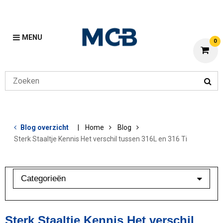
MENU
0
Blog overzicht
Home
Blog
Sterk Staaltje Kennis Het verschil tussen 316L en 316 Ti
Categorieën
Aluminium
Bewerkingen
Sterk Staaltje Kennis Het verschil
Klant in beeld