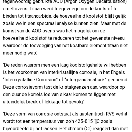
tegenwoordig gebruikte AOD (Argon Oxygen Decarbusation)
smeltovens. Titaan werd toegevoegd om de koolstof te
binden tot titaancarbide, de hoeveelheid koolstof blijft gelijk
zoals we in een spectraal analyse kunnen zien. Maar met de
komst van de AOD ovens was het mogelijk om de
hoeveelheid koolstof te reduceren tot het gewenste niveau,
waardoor de toevoeging van het kostbare element titaan niet
meer nodig was.’
‘De reden waarom men een laag koolstofgehalte wil hebben
is het voorkomen van interkristallijne corrosie, in het Engels
“Intercrystalline Corrosion” of “intergranular attack” genoemd.
Deze corrosievorm tast de kristalgrenzen aan, waardoor op
den duur de korrels los van elkaar komen te liggen met
uiteindelijk breuk of lekkage tot gevolg.’
‘Deze vorm van corrosie ontstaat als austenitisch RVS verhit
wordt tot een temperatuur van zo’n 425-815
˚
C zoals
bijvoorbeeld bij het lassen. Het chroom (Cr) reageert dan met