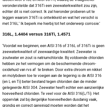
veronderstelde dat 316Ti een zeewaterkwaliteit zou zijn,
echter dit is niet correct. Ik zal hieronder proberen uit te
leggen waarom 316Ti is ontwikkeld en wat het verschil is
met 316L.’ Ik beperk me hierbij tot het onderwerp corrosie.’
316L, 1.4404 versus 316Ti, 1.4571
‘Voordat we beginnen; een AISI 316 of 316L of 316Ti is geen
zeewaterkwaliteit of zeewaardige kwaliteit. Zeewater is
zoutwater en zout is natriumchloride. Bij voldoende chloriden
hebben ze het vermogen om de beschermende chroom-
oxidehuid van rvs af te breken. Door extra chroom en nikkel
en molybdeen toe te voegen aan de legering is de AISI 316
(en L en Ti) beter bestand tegen chloriden dan de minder
gelegeerde AISI 304. Zeewater heeft echter een aanzienlijke
hoeveelheid chloriden. Te veel voor de AISI 316(L/Ti). Het
oppervlak zal bij dergelijke hoeveelheden dusdanig vaak,
grondig en correct gereinigd moeten worden dat het