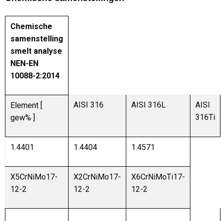
Chemische
samenstelling
smelt analyse
NEN-EN
10088-2:2014
AISI 316
AISI 316L
AISI
Element [
316Ti
gew% ]
1.4401
1.4404
1.4571
X5CrNiMo17-
X2CrNiMo17-
X6CrNiMoTi17-
12-2
12-2
12-2