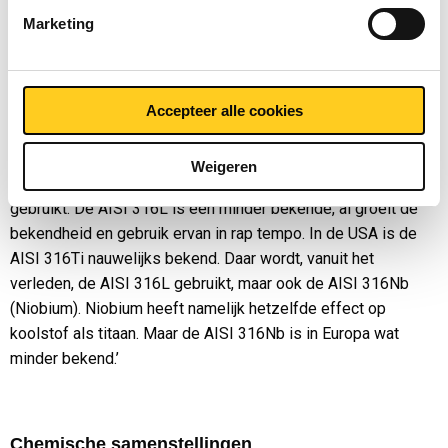
blijft de corrosiebestendigheid langs de korrelgrens beter
Marketing
intact. Een andere manier, maar met hetzelfde doel.’
‘Andere verschillen tussen een AISI 316L en een AISI 316Ti
zijn de verwerkingseigenschappen, zoals dieptrekken en
Accepteer alle cookies
polijsten (bij voorkeur AISI 316L). Maar dat is wellicht stof
voor een andere blog.’
Weigeren
‘In Duitsland wordt, vanuit het verleden, de AISI 316Ti veel
gebruikt. De AISI 316L is een minder bekende, al groeit de
bekendheid en gebruik ervan in rap tempo. In de USA is de
AISI 316Ti nauwelijks bekend. Daar wordt, vanuit het
verleden, de AISI 316L gebruikt, maar ook de AISI 316Nb
(Niobium). Niobium heeft namelijk hetzelfde effect op
koolstof als titaan. Maar de AISI 316Nb is in Europa wat
minder bekend.’
Chemische samenstellingen