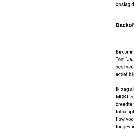
opslag d
Backof
Bij comm
Ton: “Ja,
heel vee
actief bi
Ik zeg al
MCB heef
breedte 
totaalop
flow voo
toegevo