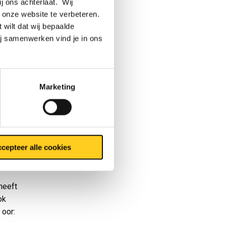
ij ons achterlaat. Wij
 onze website te verbeteren.
 wilt dat wij bepaalde
ij samenwerken vind je in ons
. Field
jaren
Marketing
n het
cepteer alle cookies
heeft
ok
 oor: