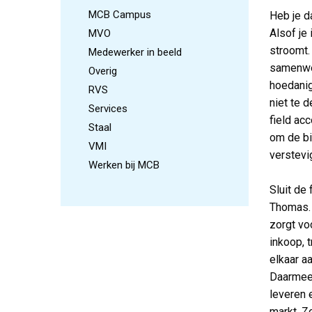
MCB Campus
Heb je d
Alsof je
MVO
stroomt. 
Medewerker in beeld
samenwer
Overig
hoedanig
RVS
niet te d
Services
field ac
Staal
om de bi
VMI
verstevi
Werken bij MCB
Sluit de 
Thomas. 
zorgt vo
inkoop, t
elkaar a
Daarmee 
leveren 
markt. Z