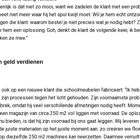
enlijk is dat niet zo mooi, want we zadelen de klant met een pr
weet niet meer waar hij het spul kwijt moet. Wil je hem echt ontzo
egen die klant: waarom bestel je niet precies wat je nodig hebt? 
e hem een oplossing. Goh, denkt de klant de volgende keer, ik b
ken ze mee.”
n geld verdienen
t ook op een nieuwe klant die schoolmeubelen fabriceert. “Ik he
zijn processen tegen het licht gehouden. Zijn voornaamste prob
brek, omdat hij veel verschillende afmetingen nodig heeft. Mom
j een magazijn van circa 250 m2 vol liggen met voorraad. De oplo
 bieden, is dat hij zijn voorraad bij ons gaat leggen. Wij leveren
de juiste materialen op het juiste moment aan: zo creëren we flow,
 op diezelfde 250 m2 machines kan neerzetten. Daarmee verruilt 