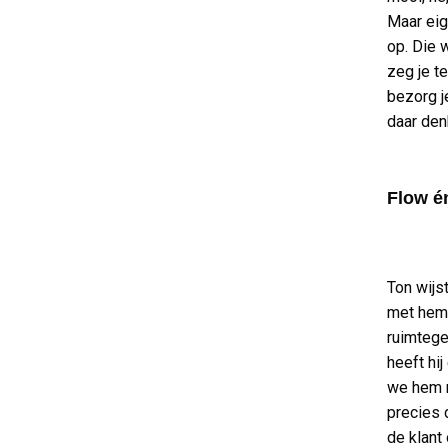
Maar eig
op. Die 
zeg je t
bezorg j
daar den
Flow é
Ton wijs
met hem 
ruimtege
heeft hi
we hem nu
precies 
de klant