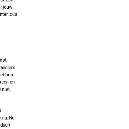
ar jouw
anten dus
ast.
ranciers
hebben.
essen en
 niet
d.
r na. Nu
 duurt