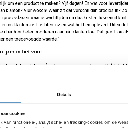
nlijk om een product te maken? Vijf dagen! En wat voor levertijd
f aan klanten? Vier weken! Waar zit dat verschil dan precies in? Zo
rlei procesfasen waar je wachttijden en dus kosten tussenuit kunt 
is om klanten zelf te laten inzien wat het hen oplevert. Uiteindel
e daardoor beter presteren naar hún klanten toe. Dat geeft jou al
ier een toegevoegde waarde.”
 ijzer in het vuur
merkt dat deze kijk zijn functie nog interessanter maakt. “Je hebt
lende mogelijkheden om bij klanten te leveren. Sommigen willen 
 blijven gaan, maar bij anderen heb je met dit integrale procesden
r in het vuur. Het is echt een vorm van servicegericht denken en
n. Ik ben ervan overtuigd dat we door deze training en aanpak als
Details
worden. Ik denk ook dat MCB hier verder mee is dan menig ande
er.”
 van cookies
van functionele-, analytische- en tracking-cookies om de websi