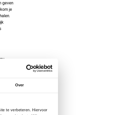
en geven
 kom je
halen.
ijk
s
 nu
echt voor
ken nóg
 bedrijf
Over
re
te te verbeteren. Hiervoor