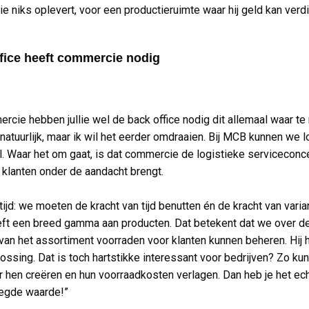
ie niks oplevert, voor een productieruimte waar hij geld kan verd
fice heeft commercie nodig
ercie hebben jullie wel de back office nodig dit allemaal waar t
 natuurlijk, maar ik wil het eerder omdraaien. Bij MCB kunnen we l
l. Waar het om gaat, is dat commercie de logistieke servicecon
j klanten onder de aandacht brengt.
tijd: we moeten de kracht van tijd benutten én de kracht van varia
t een breed gamma aan producten. Dat betekent dat we over d
van het assortiment voorraden voor klanten kunnen beheren. Hij 
lossing. Dat is toch hartstikke interessant voor bedrijven? Zo k
r hen creëren en hun voorraadkosten verlagen. Dan heb je het ec
egde waarde!”