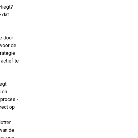
vliegt?
e dat
e door
 voor de
rategie
actief te
zegt
g en
 proces -
irect op
lotter
 van de
ier een