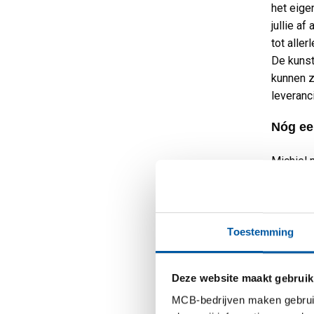
het eige
jullie a
tot alle
De kunst 
kunnen z
leveranc
Nóg een
Michiel 
verschil
de prijs
een ijze
ontzorge
Toestemming
sterker 
leveranci
Deze website maakt gebruik
MCB-bedrijven maken gebruik 