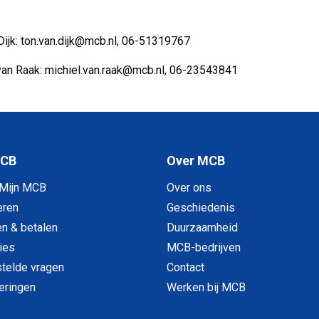
Dijk: ton.van.dijk@mcb.nl, 06-51319767
van Raak: michiel.van.raak@mcb.nl, 06-23543841
MCB
Over MCB
 Mijn MCB
Over ons
eren
Geschiedenis
en & betalen
Duurzaamheid
ies
MCB-bedrijven
telde vragen
Contact
veringen
Werken bij MCB