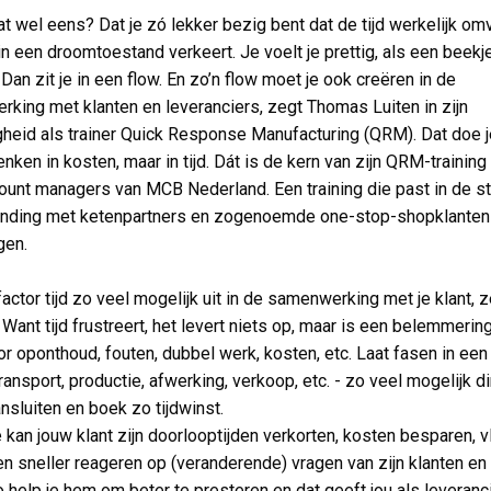
at wel eens? Dat je zó lekker bezig bent dat de tijd werkelijk om
 in een droomtoestand verkeert. Je voelt je prettig, als een beekj
Dan zit je in een flow. En zo’n flow moet je ook creëren in de
king met klanten en leveranciers, zegt Thomas Luiten in zijn
heid als trainer Quick Response Manufacturing (QRM). Dat doe j
enken in kosten, maar in tijd. Dát is de kern van zijn QRM-training
count managers van MCB Nederland. Een training die past in de st
nding met ketenpartners en zogenoemde one-stop-shopklanten 
gen.
factor tijd zo veel mogelijk uit in de samenwerking met je klant, 
Want tijd frustreert, het levert niets op, maar is een belemmerin
or oponthoud, fouten, dubbel werk, kosten, etc. Laat fasen in een
ransport, productie, afwerking, verkoop, etc. - zo veel mogelijk d
ansluiten en boek zo tijdwinst.
kan jouw klant zijn doorlooptijden verkorten, kosten besparen, v
en sneller reageren op (veranderende) vragen van zijn klanten en
o help je hem om beter te presteren en dat geeft jou als leveranc