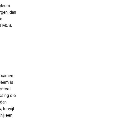
obleem
rgen, dan
Zo
el MCB,
b samen
leem is
enteel
ssing die
 dan
 terwijl
hij een