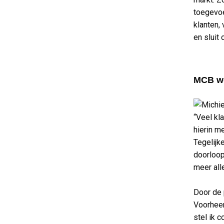
toegevoe
klanten,
en sluit
MCB wo
“Veel kl
hierin m
Tegelijk
doorloop
meer all
Door de p
Voorheen
stel ik 