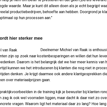
gde waarde. Maar je kunt dit alleen doen als je echt begrijpt wa
 veelal productiebedrijven, behoefte aan hebben. Doorgrond je kl
 optimaal op hun processen aan.”
rdt hier sterker mee
Deelnemer Michiel van Raak is enthousi
anten zijn op zoek naar kostenbesparingen en willen dat hun leve
eedenken. Daarom is het belangrijk dat we hier meer kennis van 
ertijd kunnen we het introduceren bij klanten die nog niet in proc
tijden denken. Je krijgt daarmee ook andere klantgesprekken die
een over materiaalprijzen gaan.
raktijkvoorbeelden in de training kijk je bewuster bij klanten ron
 zag ik ook wel voorraden liggen, maar dacht ik daar niet zo ove
concrete vragen. Waarom ligt het materiaal daar zo lang? Hoe lang