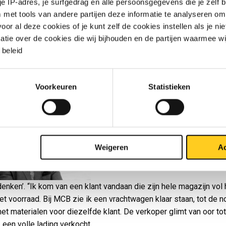
 je IP-adres, je surfgedrag en alle persoonsgegevens die je zelf b
bestel je niet wat nodig is?
met tools van andere partijen deze informatie te analyseren om
r al deze cookies of je kunt zelf de cookies instellen als je niet
matie over de cookies die wij bijhouden en de partijen waarmee w
iten is niet louter trainer. Hij is op de eerste plaats directeur
beleid
ns van haardenfabrikant Interfocos, een trouwe klant van MCB NL
anager Ton van Dijk is daar de contactpersoon. Hij werkt zelf al 
et ‘tijdsprincipe’.
Voorkeuren
Statistieken
Hij komt meteen met een voorbeeld va
Weigeren
Ac
denken’. “Ik kom van een klant vandaan die zijn hele magazijn vol 
et voorraad. Bij MCB zie ik een vrachtwagen klaar staan, tot de n
et materialen voor diezelfde klant. De verkoper glimt van oor tot
 een volle lading verkocht.