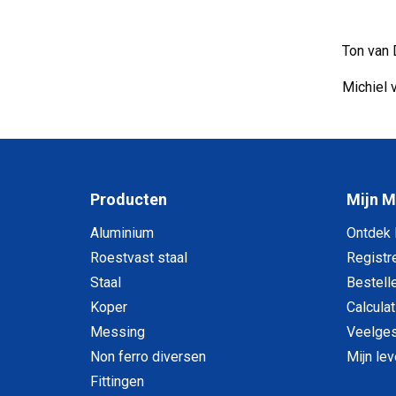
Ton van 
Michiel 
Producten
Mijn 
Aluminium
Ontdek
Roestvast staal
Registr
Staal
Bestell
Koper
Calculat
Messing
Veelges
Non ferro diversen
Mijn le
Fittingen