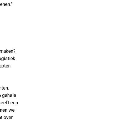
ienen.”
e maken?
ogistiek
cepten
nten.
e gehele
heeft een
unnen we
ht over