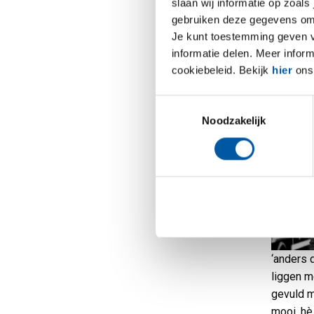
slaan wij informatie op zoals
Waarom 
gebruiken deze gegevens om 
Je kunt toestemming geven voo
informatie delen. Meer infor
Thomas Lu
cookiebeleid. Bekijk
hier
ons 
Operatio
accountm
Toestemmingsselectie
volgens h
Noodzakelijk
‘anders 
liggen m
gevuld m
mooi, hè,