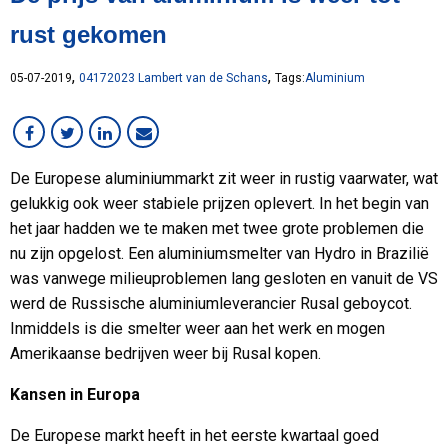
Lean
rust gekomen
MCB Campus
MVO
,
,
05-07-2019
04172023 Lambert van de Schans
Tags:
Aluminium
Medewerker in beeld
Overig
RVS
De Europese aluminiummarkt zit weer in rustig vaarwater, wat
Services
gelukkig ook weer stabiele prijzen oplevert. In het begin van
Staal
het jaar hadden we te maken met twee grote problemen die
VMI
nu zijn opgelost. Een aluminiumsmelter van Hydro in Brazilië
Werken bij MCB
was vanwege milieuproblemen lang gesloten en vanuit de VS
werd de Russische aluminiumleverancier Rusal geboycot.
Inmiddels is die smelter weer aan het werk en mogen
Amerikaanse bedrijven weer bij Rusal kopen.
Kansen in Europa
De Europese markt heeft in het eerste kwartaal goed