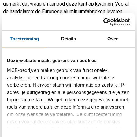
gemerkt dat vraag en aanbod deze kant op kwamen. Vooral
de handelaren: de Europese aluminiumfabrieken leveren
liever aan de VS dan aan handelsbedrijven. Veel Europese
fabrieken en walserijen hebben begin dit jaar veel aan de VS
kunnen leveren, wat voor de handel langere levertijden tot
Toestemming
Details
Over
gevolg had.
Door de hogere afzet naar de VS is de prijs van
Deze website maakt gebruik van cookies
walsproducten eerder verhoogd door de toegenomen
levertijden. Bij extrudeurs is dat anders, omdat
MCB-bedrijven maken gebruik van functionele-,
extrusieproducten van Europese leveranciers vooral in
analytische- en tracking-cookies om de website te
verbeteren. Hiervoor slaan wij informatie op zoals je IP-
Europa worden verhandeld. Bij een aantal extrudeurs is de
adres, je surfgedrag en alle persoonsgegevens die je zelf
levertijd korter geworden, dat gaf druk op de
bij ons achterlaat. Wij gebruiken deze gegevens om met
(omwerkings)prijs.
tools van andere partijen deze informatie te analyseren
In het afgelopen half jaar is de LME-koers ook wat gezakt,
om onze website te verbeteren. Je kunt toestemming
alhoewel de koers de laatste 3-4 weken vrij constant is: zo
geven voor al deze cookies of je kunt zelf de cookies
rond de 1600 euro per ton, met wat fluctuaties van een paar
instellen als je niet wilt dat wij bepaalde informatie delen.
cent per dag. De prijzen van extrusieproducten staan hierdoor
Meer informatie over de cookies die wij bijhouden en de