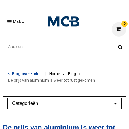
MENU
0
Blog overzicht
Home
Blog
De prijs van aluminium is weer tot rust gekomen
Categorieën
Aluminium
Bewerkingen
De prijs van aluminium is weer tot
Klant in beeld