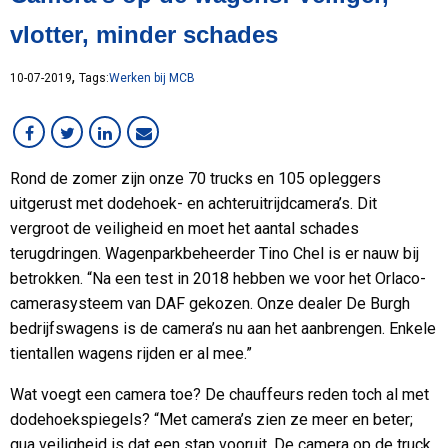
Lean
vlotter, minder schades
MCB Campus
MVO
,
10-07-2019
Tags:
Werken bij MCB
Medewerker in beeld
Overig
RVS
Rond de zomer zijn onze 70 trucks en 105 opleggers
Services
uitgerust met dodehoek- en achteruitrijdcamera’s. Dit
Staal
vergroot de veiligheid en moet het aantal schades
VMI
terugdringen. Wagenparkbeheerder Tino Chel is er nauw bij
Werken bij MCB
betrokken. “Na een test in 2018 hebben we voor het Orlaco-
camerasysteem van DAF gekozen. Onze dealer De Burgh
bedrijfswagens is de camera’s nu aan het aanbrengen. Enkele
tientallen wagens rijden er al mee.”
Wat voegt een camera toe? De chauffeurs reden toch al met
dodehoekspiegels? “Met camera’s zien ze meer en beter;
qua veiligheid is dat een stap vooruit. De camera op de truck