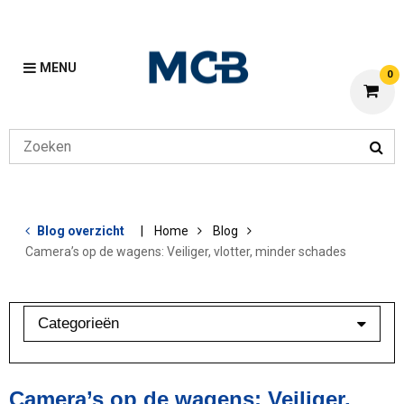
MENU
0
Blog overzicht
Home
Blog
Camera’s op de wagens: Veiliger, vlotter, minder schades
Categorieën
Aluminium
Bewerkingen
Camera’s op de wagens: Veiliger,
Klant in beeld