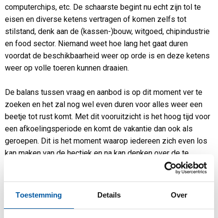
computerchips, etc. De schaarste begint nu echt zijn tol te
eisen en diverse ketens vertragen of komen zelfs tot
stilstand, denk aan de (kassen-)bouw, witgoed, chipindustrie
en food sector. Niemand weet hoe lang het gaat duren
voordat de beschikbaarheid weer op orde is en deze ketens
weer op volle toeren kunnen draaien.
De balans tussen vraag en aanbod is op dit moment ver te
zoeken en het zal nog wel even duren voor alles weer een
beetje tot rust komt. Met dit vooruitzicht is het hoog tijd voor
een afkoelingsperiode en komt de vakantie dan ook als
geroepen. Dit is het moment waarop iedereen zich even los
kan maken van de hectiek en na kan denken over de te
volgen koers na de vakantie. Tegelijkertijd kunnen we
allemaal even onze batterij opladen, zodat we na de vakantie
met frisse moed weer aan de slag kunnen.
Toestemming
Details
Over
Verwachtingen per productgroep