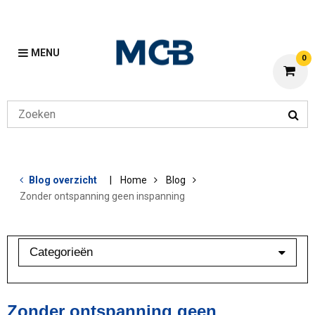
MENU
0
Blog overzicht
Home
Blog
Zonder ontspanning geen inspanning
Categorieën
Aluminium
Bewerkingen
Zonder ontspanning geen
Klant in beeld