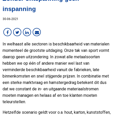
Lean
inspanning
MCB Campus
30-06-2021
MVO
Medewerker in beeld
Overig
RVS
In welhaast alle sectoren is beschikbaarheid van materialen
Services
momenteel de grootste uitdaging. Onze tak van sport vormt
Staal
daarop geen uitzondering. In zowat alle metaalsoorten
VMI
hebben we op één of andere manier wel last van
Werken bij MCB
verminderde beschikbaarheid vanuit de fabrieken, late
binnenkomsten en snel stijgende prijzen. In combinatie met
een sterke marktvraag en hamstergedrag betekent dit dus
dat we constant de in- en uitgaande materiaalstromen
moeten managen en helaas af en toe klanten moeten
teleurstellen.
Hetzelfde scenario geldt voor o.a. hout, karton, kunststoffen,