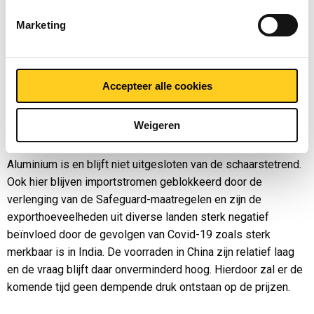
de fabrieken stijgen nog steeds verder door. De verlenging
van de Safeguard-maatregelen voor een periode van drie jaar,
Marketing
weliswaar met een iets hoger quotum dan voorheen, draagt
er in ieder geval niet aan bij dat er op korte termijn vanuit
import meer materiaal beschikbaar komt in Europa. De
Accepteer alle cookies
beschikbaarheid van RVS coils en platen blijft voorlopig dus
in belangrijke mate afhankelijk van een beperkt aantal
Weigeren
voornamelijk Europese fabrikanten.
Aluminium is en blijft niet uitgesloten van de schaarstetrend.
Ook hier blijven importstromen geblokkeerd door de
verlenging van de Safeguard-maatregelen en zijn de
exporthoeveelheden uit diverse landen sterk negatief
beïnvloed door de gevolgen van Covid-19 zoals sterk
merkbaar is in India. De voorraden in China zijn relatief laag
en de vraag blijft daar onverminderd hoog. Hierdoor zal er de
komende tijd geen dempende druk ontstaan op de prijzen.