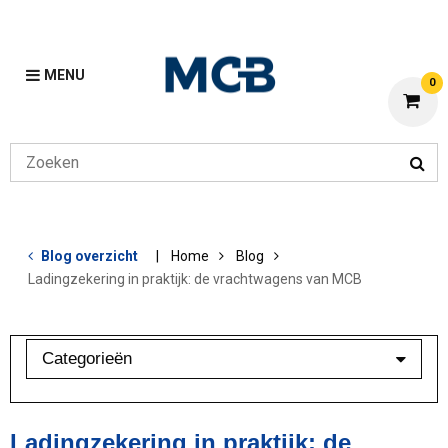
MENU
0
Blog overzicht
Home
Blog
Ladingzekering in praktijk: de vrachtwagens van MCB
Categorieën
Aluminium
Bewerkingen
Ladingzekering in praktijk: de
Klant in beeld