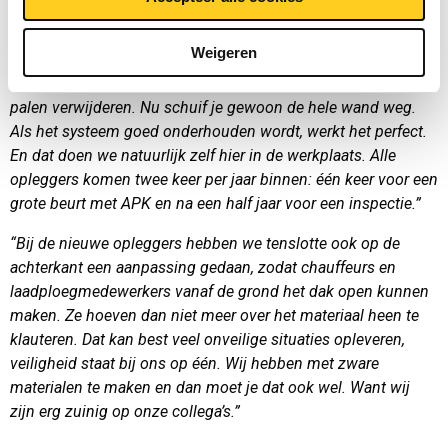
dicht schuift.”
Weigeren
“Bij het openmaken win je dan een aanzienlijke hoeveelheid
tijd: voorheen moest je elastieken en het zeil losmaken, en
palen verwijderen. Nu schuif je gewoon de hele wand weg.
Als het systeem goed onderhouden wordt, werkt het perfect.
En dat doen we natuurlijk zelf hier in de werkplaats. Alle
opleggers komen twee keer per jaar binnen: één keer voor een
grote beurt met APK en na een half jaar voor een inspectie.”
“Bij de nieuwe opleggers hebben we tenslotte ook op de
achterkant een aanpassing gedaan, zodat chauffeurs en
laadploegmedewerkers vanaf de grond het dak open kunnen
maken. Ze hoeven dan niet meer over het materiaal heen te
klauteren. Dat kan best veel onveilige situaties opleveren,
veiligheid staat bij ons op één. Wij hebben met zware
materialen te maken en dan moet je dat ook wel. Want wij
zijn erg zuinig op onze collega’s.”