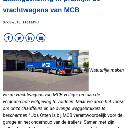
Lean
vrachtwagens van MCB
MCB Campus
MVO
,
07-08-2018
Tags:
MVO
Medewerker in beeld
Overig
RVS
Services
Staal
VMI
“Natuurlijk maken
Werken bij MCB
we de vrachtwagens van MCB veiliger om aan de
veranderende wetgeving te voldoen. Maar we doen het vooral
om onze chauffeurs en de overige weggebruikers te
beschermen.”
Jos Otten is bij MCB verantwoordelijk voor de
garage en het onderhoud van de trailers. Samen met zijn