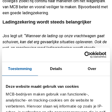
collega’s zoekt hij continu naar manieren om het wagenpark
van MCB beter en vooral veiliger te maken. Bijvoorbeeld met
een goede ladingzekering.
Ladingzekering wordt steeds belangrijker
Jos legt uit:
“Wanneer de lading op onze vrachtwagen gaat
schuiven, kan dat erg gevaarlijke situaties opleveren. Ook de
wet- en regelgeving rond ladingzekering wordt steeds
strenger, daarom zijn al onze nieuwe opleggers ingericht met
het
Multisave
systeem. Op vijf plaatsen in de oplegger kun je
nu een kopschot bouwen en het materiaal ook naar de zijkant
Toestemming
Details
Over
opsluiten. Ik was al langer op zoek naar zoiets, en dit werkt
voor ons het beste.”
Deze website maakt gebruik van cookies
“Een kopschot zorgt ervoor dat materiaal bij het remmen niet
kan schuiven, tegenwoordig is deze zogenaamde ‘opsluiting’
MCB-bedrijven maken gebruik van functionele-,
voor de wetgever heel belangrijk. Vooral in België en
analytische- en tracking-cookies om de website te
Duitsland, daar bekeuren ze vrachtwagens al snel die hun
verbeteren. Hiervoor slaan wij informatie op zoals je IP-
ladingzekering niet goed hebben geregeld. Ze zijn daar nog