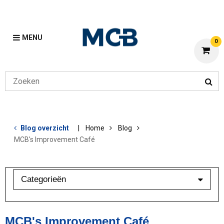
MENU
0
Blog overzicht
Home
Blog
MCB's Improvement Café
Categorieën
Aluminium
Bewerkingen
MCB's Improvement Café
Klant in beeld