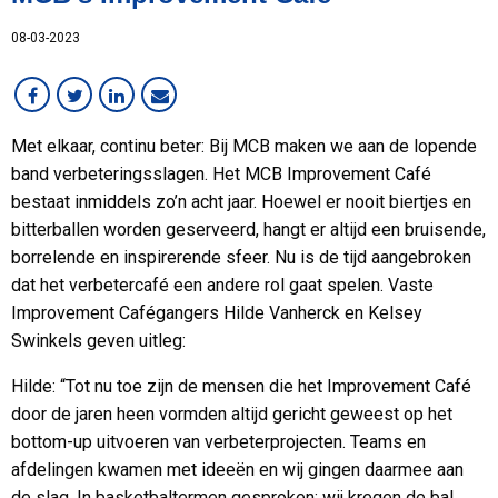
Lean
08-03-2023
MCB Campus
MVO
Medewerker in beeld
Overig
Met elkaar, continu beter: Bij MCB maken we aan de lopende
band verbeteringsslagen. Het MCB Improvement Café
RVS
bestaat inmiddels zo’n acht jaar. Hoewel er nooit biertjes en
Services
bitterballen worden geserveerd, hangt er altijd een bruisende,
Staal
borrelende en inspirerende sfeer. Nu is de tijd aangebroken
VMI
dat het verbetercafé een andere rol gaat spelen. Vaste
Werken bij MCB
Improvement Cafégangers Hilde Vanherck en Kelsey
Swinkels geven uitleg:
Hilde: “Tot nu toe zijn de mensen die het Improvement Café
door de jaren heen vormden altijd gericht geweest op het
bottom-up uitvoeren van verbeterprojecten. Teams en
afdelingen kwamen met ideeën en wij gingen daarmee aan
de slag. In basketbaltermen gesproken: wij kregen de bal