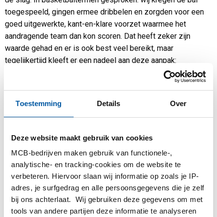
toegespeeld, gingen ermee dribbelen en zorgden voor een
goed uitgewerkte, kant-en-klare voorzet waarmee het
aandragende team dan kon scoren. Dat heeft zeker zijn
waarde gehad en er is ook best veel bereikt, maar
tegelijkertijd kleeft er een nadeel aan deze aanpak:
verbeteringen werden zo namelijk altijd centraal vanuit het
Improvement Café geïnitieerd.”
Toestemming
Details
Over
HET VERBETERCAFÉ VERBETERT
De mensen van het Improvement Café bouwden via scholing
en praktijkervaring veel kennis op over hoe je verbeteringen
Deze website maakt gebruik van cookies
aanpakt. Intussen werd het tijd om het tandwiel onder ‘continu
verbeteren’ (de plan-do-check-act cirkel) op het Improvement
MCB-bedrijven maken gebruik van functionele-,
analytische- en tracking-cookies om de website te
Café zelf toe te passen. Hoe doen we het eigenlijk en wat
verbeteren. Hiervoor slaan wij informatie op zoals je IP-
kan er beter? Hier is een andere insteek van de werking van
adres, je surfgedrag en alle persoonsgegevens die je zelf
het Improvement Café uitgerold. Kelsey: “We willen een
bij ons achterlaat. Wij gebruiken deze gegevens om met
breder rendement hebben binnen processen en
tools van andere partijen deze informatie te analyseren
meebewegen met de prioriteiten van MCB. In dat kader