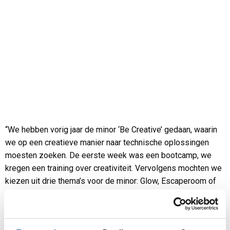
“We hebben vorig jaar de minor ‘Be Creative’ gedaan, waarin
we op een creatieve manier naar technische oplossingen
moesten zoeken. De eerste week was een bootcamp, we
kregen een training over creativiteit. Vervolgens mochten we
kiezen uit drie thema’s voor de minor: Glow, Escaperoom of
Healthcare. We kozen voor Glow.”
Harm Derks is student Mechatronica op de Fontys
Hogeschool in Eindhoven. Voor zijn minor heeft hij met zijn