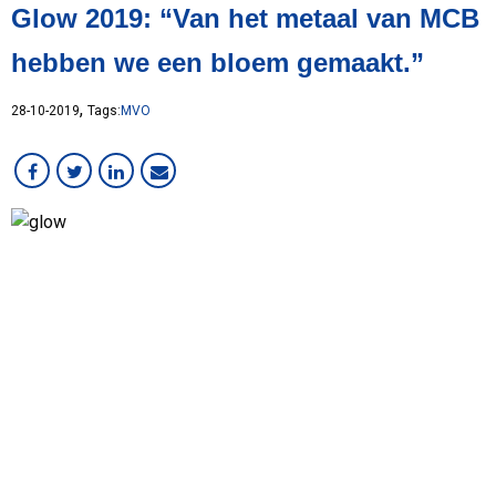
Glow 2019: “Van het metaal van MCB
Klant in beeld
Lean
hebben we een bloem gemaakt.”
MCB Campus
MVO
,
28-10-2019
Tags:
MVO
Medewerker in beeld
Overig
RVS
Services
Staal
VMI
Werken bij MCB