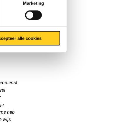
Marketing
ik nog
f en toe
ijkomen.
raar
gt er snel
cepteer alle cookies
ek en je
nendienst
wel
t
je
Soms heb
e wijs