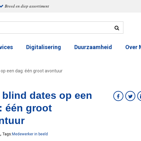
Breed en diep assortiment
vices
Digitalisering
Duurzaamheid
Over
s op een dag: één groot avontuur
r blind dates op een
: één groot
ntuur
,
7
Tags:
Medewerker in beeld