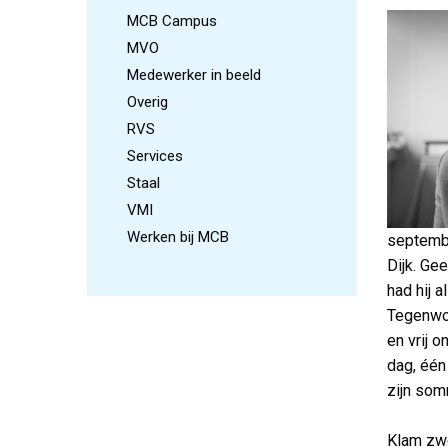
MCB Campus
MVO
Medewerker in beeld
Overig
RVS
Services
Staal
VMI
Werken bij MCB
septembe
Dijk. Ge
had hij 
Tegenwoo
en vrij o
dag, één 
zijn som
Klam zw