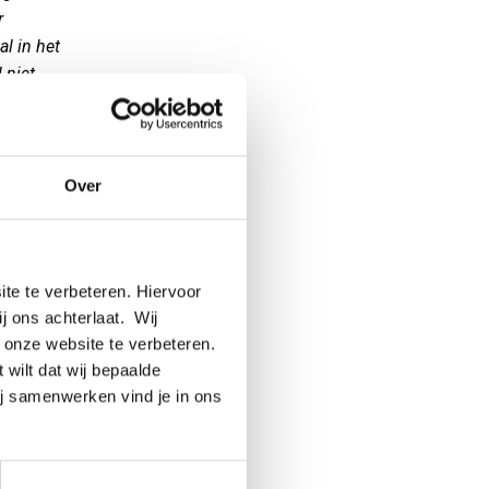
r
al in het
 niet
te veel
rd.
tig
echt
Over
en is.
‘ja, ik
nen.”
te te verbeteren. Hiervoor
ij ons achterlaat. Wij
 onze website te verbeteren.
 wilt dat wij bepaalde
oet wel
ij samenwerken vind je in ons
e het
 klim ik
liet me