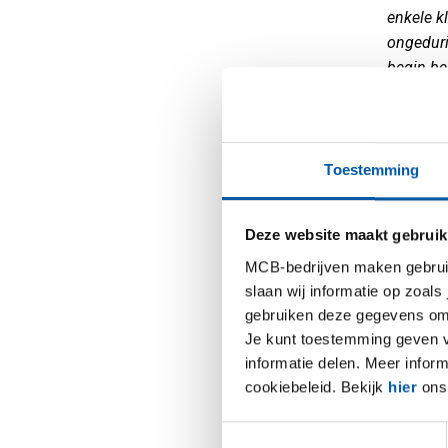
enkele k
ongedurig
begin be
voor hen
informat
Kennisma
gesprek,
Toestemming
kunnen. 
Het zijn 
Deze website maakt gebruik
zie je w
MCB-bedrijven maken gebruik 
slaan wij informatie op zoals
Hoe moe
gebruiken deze gegevens om 
Je kunt toestemming geven voo
Wat voor
informatie delen. Meer infor
iets van 
cookiebeleid. Bekijk
hier
ons 
beter lat
Toestemmingsselectie
daar toc