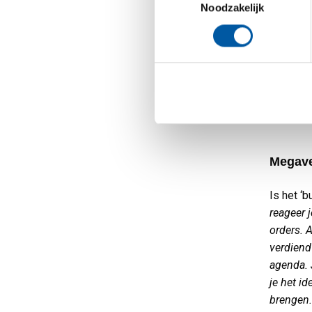
Noodzakelijk
zweten e
een groe
langs’, z
Daarna z
lopen. Ko
daarna e
hoort ni
Megave
Is het ‘b
reageer j
orders. 
verdiend
agenda. 
je het id
brengen.