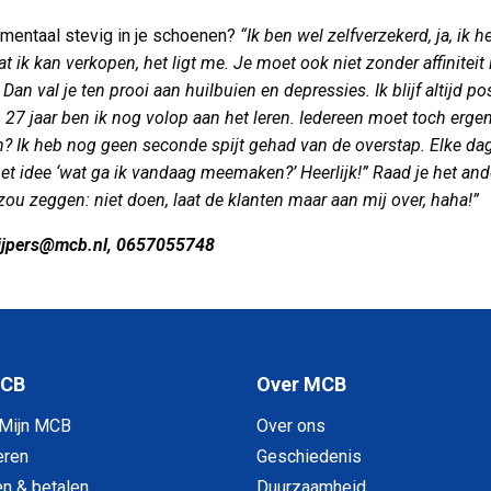
 mentaal stevig in je schoenen?
“Ik ben wel zelfverzekerd, ja, ik h
t ik kan verkopen, het ligt me. Je moet ook niet zonder affiniteit 
Dan val je ten prooi aan huilbuien en depressies. Ik blijf altijd pos
 27 jaar ben ik nog volop aan het leren. Iedereen moet toch erge
? Ik heb nog geen seconde spijt gehad van de overstap. Elke dag
et idee ‘wat ga ik vandaag meemaken?’ Heerlijk!” Raad je het an
 zou zeggen: niet doen, laat de klanten maar aan mij over, haha!”
uijpers@mcb.nl, 0657055748
MCB
Over MCB
 Mijn MCB
Over ons
eren
Geschiedenis
en & betalen
Duurzaamheid