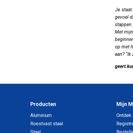
Je staat
gevoel da
stappen. 
Met mijn
beginnen
op met h
aan? “Ik
geert.k
Producten
Mijn 
Aluminium
Ontdek
Roestvast staal
Registr
Staal
Bestell