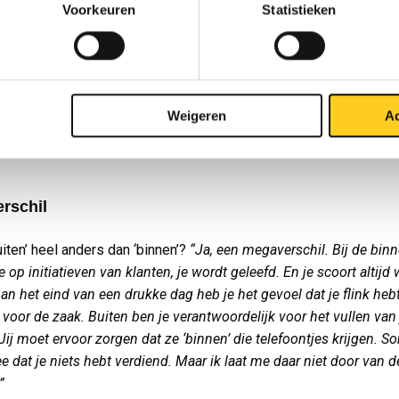
Voorkeuren
Statistieken
n was helemaal niet van plan met me in zee te gaan. Hij zag dat 
ntje was. Maar hij vond dat ik zaken goed inschatte. ‘Kom maar a
ei hij tot mijn grote verrassing. Terug in de auto moest ik even b
at ik keihard te lachen. Geweldige ervaring, zoiets. Het kan soms 
m ik bij een klant buiten met het idee ‘oei, dit wordt niks’, en vol
Weigeren
Ac
en aanvraag. Andersom gebeurt het ook: goed contact, vlot gespr
ks meer.”
rschil
uiten’ heel anders dan ‘binnen’?
“Ja, een megaverschil. Bij de bin
e op initiatieven van klanten, je wordt geleefd. En je scoort altijd 
Aan het eind van een drukke dag heb je het gevoel dat je flink heb
 voor de zaak. Buiten ben je verantwoordelijk voor het vullen van 
Jij moet ervoor zorgen dat ze ‘binnen’ die telefoontjes krijgen. 
ee dat je niets hebt verdiend. Maar ik laat me daar niet door van d
”