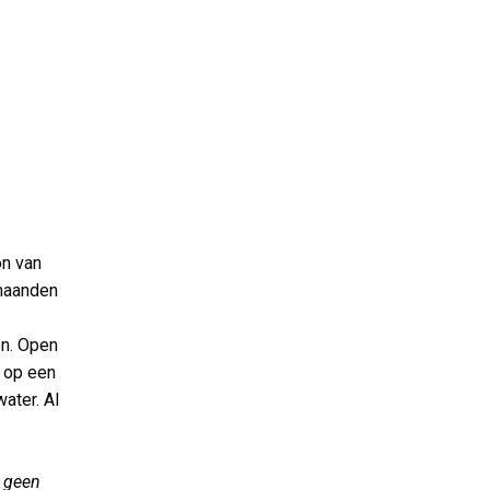
on van
 maanden
en. Open
’ op een
water. Al
e geen