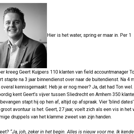
Hier is het water, spring er maar in. Per 1
r kreeg Geert Kuijpers 110 klanten van field accountmanager T
ert stapte na 3 jaar binnendienst over naar de buitendienst. Na 4
al overal kennisgemaakt. Heb je er nog meer? Ja, dat had Ton wel.
rdig kent Geert’s vijver tussen Sliedrecht en Arnhem 350 klant
nbevangen stapt hij op hen af, altijd op afspraak. Vier ‘blind dates
groot avontuur is het. Geert, 27 jaar, voelt zich als een vis in het 
mige druppels van het klamme zweet van zijn handen.
eet?
“Ja, joh, zeker in het begin. Alles is nieuw voor me. Ik kend