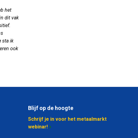
eb het
in dit vak
itief.
ns
 sta ik
deren ook
Blijf op de hoogte
Schrijf je in voor het metaalmarkt
webinar!