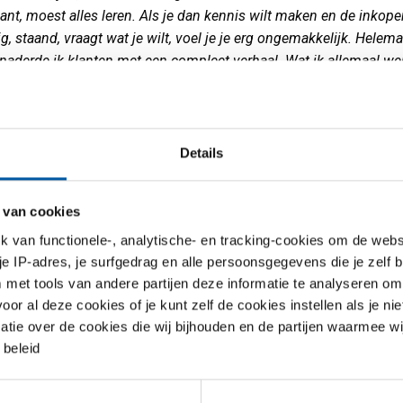
lant, moest alles leren. Als je dan kennis wilt maken en de inkope
, staand, vraagt wat je wilt, voel je je erg ongemakkelijk. Helema
naderde ik klanten met een compleet verhaal. Wat ik allemaal wel
 kon betekenen. Nou, dat werkte dus niet, merkte ik al snel. Veel 
ie. Inmiddels heb ik, na zo’n 250 klantbezoeken, het nodige gelee
ken, zaadjes planten, niet forceren. Ik ga nu vooral voor een pret
 zodat klanten mij zien als iemand bij wie ze met (aan)vragen ter
Details
Ze moeten het vertrouwen krijgen dat MCB de juiste partij voor h
tenslotte blind dates, niet? Dan wil je dat de ander het gevoel krijgt 
 van cookies
el zitten’. Inmiddels komen mijn eerste orders ook zoetjesaan bin
van functionele-, analytische- en tracking-cookies om de websi
 je IP-adres, je surfgedrag en alle persoonsgegevens die je zelf b
ilijker, hoe leuker
met tools van andere partijen deze informatie te analyseren om
r al deze cookies of je kunt zelf de cookies instellen als je niet
 verkoper ben je?
“Hoe moeilijker de klant, hoe leuker. Maar er m
matie over de cookies die wij bijhouden en de partijen waarmee w
perspectief zijn. Als alle seinen onbeweeglijk op ‘nee’ staan, kun j
beleid
en. Maar als klanten je het vuur na aan de schenen leggen, ja, dan
h wel in. Het daagt me uit. Mijn 5e contact bijvoorbeeld. Die man 