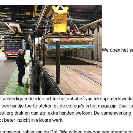
We doen het s
et achterliggende idee achter het initiatief van Inkoop-medewer
 een handje toe te steken bij de collega’s in het magazijn. Daar is
l erg druk en dan zijn extra handen welkom. De samenwerking l
ot beter inzicht in elkaars werk.
 manager Johan van de Pol: “We wilden gewoon een steentje bi