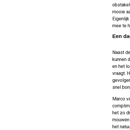
obstakel
mooie aa
Eigenlij
mee te h
Een da
Naast de
kunnen d
en het l
vraagt. 
gevolgen
snel bon
Marco va
complime
het zo d
mouwen 
het natu