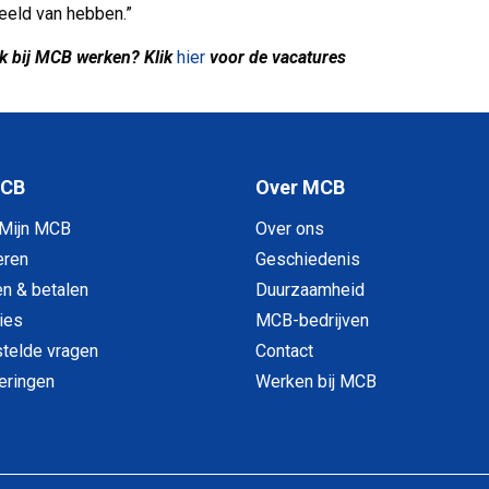
eeld van hebben.”
ok bij MCB werken? Klik
hier
voor de vacatures
MCB
Over MCB
 Mijn MCB
Over ons
eren
Geschiedenis
en & betalen
Duurzaamheid
ies
MCB-bedrijven
telde vragen
Contact
veringen
Werken bij MCB