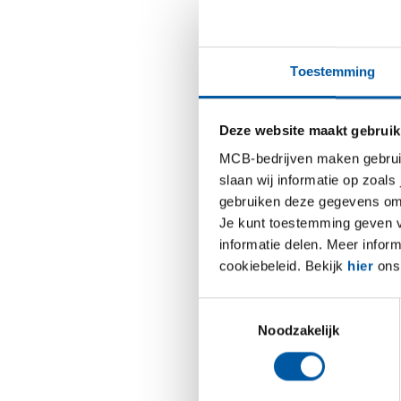
in het m
managers
leiden in
Toestemming
maar all
Samen a
Deze website maakt gebruik
MCB-bedrijven maken gebruik 
Door elk
slaan wij informatie op zoals
collega’
gebruiken deze gegevens om 
ongedwon
Je kunt toestemming geven voo
vertelle
informatie delen. Meer infor
Daarnaas
cookiebeleid. Bekijk
hier
ons 
een extr
te vol s
Toestemmingsselectie
aantal e
Noodzakelijk
hoe zij 
magazij