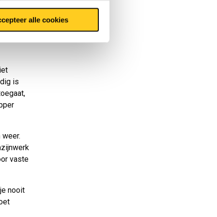
zijn om
en. Die
cepteer alle cookies
iet
dig is
toegaat,
opper
 weer.
azijnwerk
oor vaste
je nooit
oet