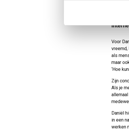
“Ik heb 
kwalitei
mentalite
Interne
Voor Dan
vreemd, h
als mens
maar ook
‘Hoe kunn
Zijn con
Als je m
allemaal
medewer
Daniël h
in een n
werken 