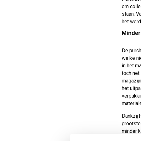
om colle
staan. V
het werd
Minder
De purch
welke ni
in het ma
toch net
magazijn
het uitp
verpakki
materiale
Dankzij 
grootste
minder k
onveilig