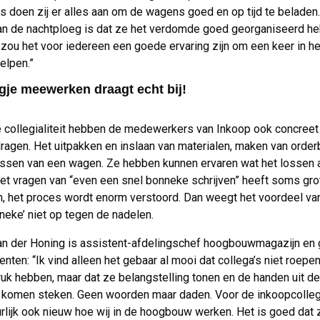
s doen zij er alles aan om de wagens goed en op tijd te beladen.
n de nachtploeg is dat ze het verdomde goed georganiseerd he
k zou het voor iedereen een goede ervaring zijn om een keer in h
elpen.”
gje meewerken draagt echt bij!
 collegialiteit hebben de medewerkers van Inkoop ook concreet 
ragen. Het uitpakken en inslaan van materialen, maken van orde
ossen van een wagen. Ze hebben kunnen ervaren wat het lossen 
Het vragen van “even een snel bonneke schrijven” heeft soms gro
, het proces wordt enorm verstoord. Dan weegt het voordeel va
neke’ niet op tegen de nadelen.
n der Honing is assistent-afdelingschef hoogbouwmagazijn en g
nten: “Ik vind alleen het gebaar al mooi dat collega’s niet roepe
ruk hebben, maar dat ze belangstelling tonen en de handen uit de
komen steken. Geen woorden maar daden. Voor de inkoopcolleg
urlijk ook nieuw hoe wij in de hoogbouw werken. Het is goed dat 