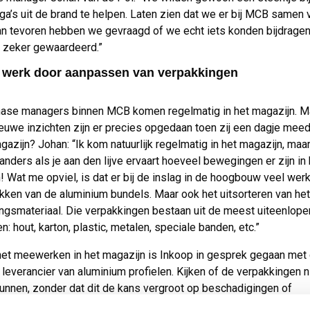
ga’s uit de brand te helpen. Laten zien dat we er bij MCB samen 
an tevoren hebben we gevraagd of we echt iets konden bijdragen.
 zeker gewaardeerd.”
 werk door aanpassen van verpakkingen
ase managers binnen MCB komen regelmatig in het magazijn. 
euwe inzichten zijn er precies opgedaan toen zij een dagje mee
gazijn? Johan: “Ik kom natuurlijk regelmatig in het magazijn, maar
 anders als je aan den lijve ervaart hoeveel bewegingen er zijn in 
! Wat me opviel, is dat er bij de inslag in de hoogbouw veel werk 
akken van de aluminium bundels. Maar ook het uitsorteren van het
ngsmateriaal. Die verpakkingen bestaan uit de meest uiteenlop
n: hout, karton, plastic, metalen, speciale banden, etc.”
het meewerken in het magazijn is Inkoop in gesprek gegaan met
 leverancier van aluminium profielen. Kijken of de verpakkingen n
unnen, zonder dat dit de kans vergroot op beschadigingen of
heid. Na dit gesprek bleek dat de leverancier al enige ervaring t