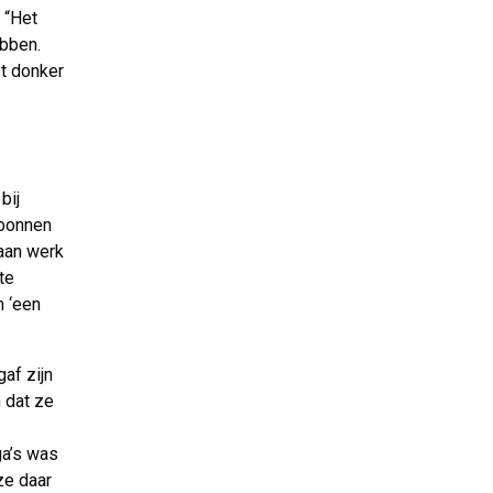
 “Het
bben.
et donker
bij
rbonnen
aan werk
te
n ‘een
af zijn
n dat ze
a’s was
ze daar