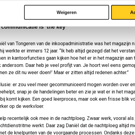
nu van nabij meegemaakt hoe begaan de mensen in het magazijn 
t te leveren. Ze willen het steeds beter doen, stappen verder zett
Weigeren
Ac
it heb ik duidelijk ervaren.”
 communicatie is ‘the key’
iël van Tongeren van de inkoopadministratie was het magazijn n
ij werkte er immers 12 jaar. “Ik heb altijd gezegd dat het verstan
en in kantoorfuncties gaan kijken hoe het er in het magazijn aan 
 andersom. Daar heb je veel profijt van. Je hoort wel eens gem
en ze dít nu weer doen!’ Maar er zitten altijd redenen achter.”
clusie: er zou veel meer gecommuniceerd mogen worden over en
eehelpt, snap je de handelingen beter en zie je wat er in het mag
 bij komt kijken. Een goed leerproces, maar ook een frisse blik v
ker op de werkvloer.
ielp recentelijk ook mee in de nachtploeg. Zwaar werk, vooral als 
achtdienstritme werkt. Daar zag Daniël dat de nachtploeg altijd m
met de knelpunten van de voorgaande processen. Ondanks deze