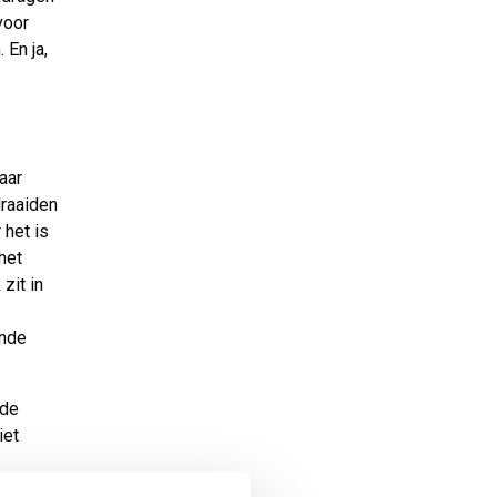
voor
 En ja,
Maar
draaiden
 het is
het
zit in
ende
 de
iet
e hebben