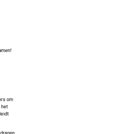
amen!
kers om
 het
eidt
jdragen