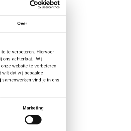
ase
erk
timent,
Over
te te verbeteren. Hiervoor
jg je als
ij ons achterlaat. Wij
n
 onze website te verbeteren.
ar
 wilt dat wij bepaalde
r begrip.
ij samenwerken vind je in ons
ijn nog
en veel
u het
worden
Marketing