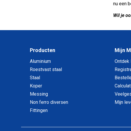
nu een b
Wil je o
Producten
Mijn 
Aluminium
Ontdek
Roestvast staal
Registr
Staal
Bestell
Koper
Calculat
Messing
Veelges
Non ferro diversen
Mijn le
Fittingen