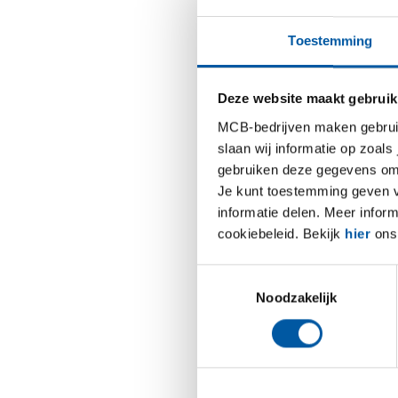
“Bloklan
shop voo
Toestemming
geen ein
klanten 
voor voe
Deze website maakt gebruik
MCB-bedrijven maken gebruik 
“We zijn
slaan wij informatie op zoals
hebben. 
gebruiken deze gegevens om 
verspane
Je kunt toestemming geven voo
regelmat
informatie delen. Meer infor
binnenko
cookiebeleid. Bekijk
hier
ons 
Hoe ga
Toestemmingsselectie
“Wij doe
Noodzakelijk
blijft ee
foodmach
“Ik doe 
allemaal 