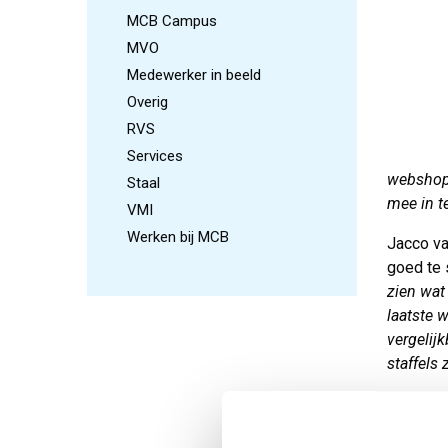
MCB Campus
MVO
Medewerker in beeld
Overig
RVS
Services
webshops
Staal
mee in t
VMI
Werken bij MCB
Jacco va
goed te 
zien wat 
laatste w
vergelijk
staffels 
Wat do