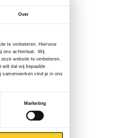
stop-
elen dus,
Over
 Onze
ines zijn
nes.”
te te verbeteren. Hiervoor
aanbod
ij ons achterlaat. Wij
ren en
 onze website te verbeteren.
rden
 wilt dat wij bepaalde
er en
ij samenwerken vind je in ons
7030.”
mt: het
Marketing
Bij
 we hier
ar we