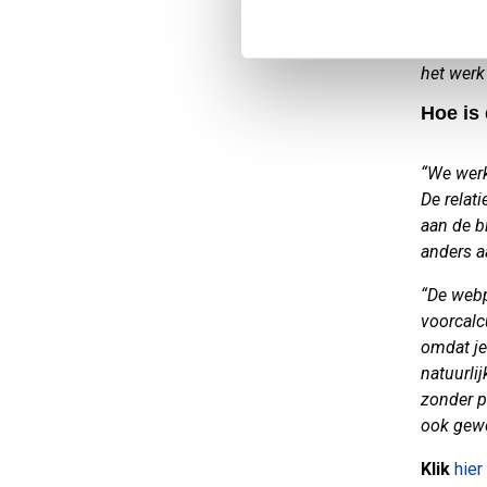
vinden h
overleg 
het werk
Hoe is
“We werke
De relat
aan de b
anders a
“De webp
voorcalcu
omdat je
natuurli
zonder p
ook gewo
Klik
hier