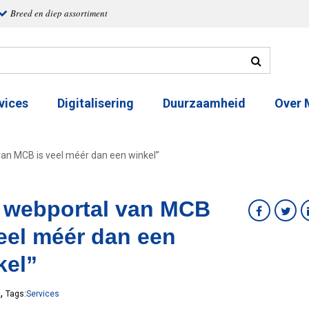
Breed en diep assortiment
vices
Digitalisering
Duurzaamheid
Over
van MCB is veel méér dan een winkel”
 webportal van MCB
veel méér dan een
kel”
,
9
Tags:
Services