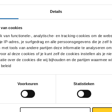
d Metaalbewerking maakt vooral halffabricaten. We zijn een one-
r ferro- en non-ferro onderdelen op halffabricatenniveau. Onderd
Details
dproducten. We snijden en zetten een plaat of bewerken een as.
maken er meestal machines van, voor allerlei sectoren. Veel mach
dselverwerking, zoals bakkerijmachines of tomatensorteermachi
 van cookies
van functionele-, analytische- en tracking-cookies om de websi
 heel breed inzetbaar, omdat we een uitgebreid modern machine
 je IP-adres, je surfgedrag en alle persoonsgegevens die je zelf b
Maar onze kerntaken zijn laser- en watersnijden, zetten, buislase
met tools van andere partijen deze informatie te analyseren om
n. We proberen ook voorop te lopen in ons aanbod. Daarom wo
r al deze cookies of je kunt zelf de cookies instellen als je niet
ig nieuwe machines neergezet. Onlangs nog een nieuwe ponslas
matie over de cookies die wij bijhouden en de partijen waarmee w
rt komt ons nieuwe paradepaardje: het Trumpf Tru Laser Center 
beleid
an jullie met klanten om?
n wat de klanten ons vragen, want waar de plaat ook in terechtko
Voorkeuren
Statistieken
n plaat. Natuurlijk willen we wel weten welke eisen de klant heeft. 
ines kom je dan meestal op braamvrij RVS uit.”
inkoop en werkvoorbereiding, maar ook verkoop. Eigenlijk hebben
dezelfde functie. We zijn natuurlijk ook aan het digitaliseren, ma