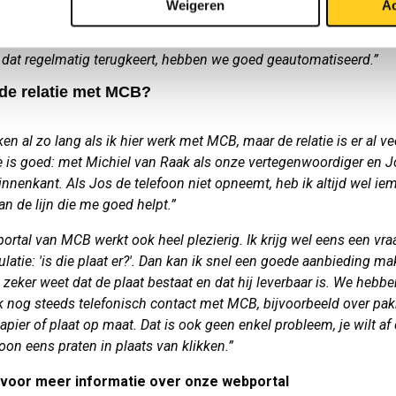
Weigeren
Ac
et veel belangrijker dat we een goed advies aan de klant geven. 
met de klant is onmisbaar, achterhalen wat ze precies nodig heb
 dat regelmatig terugkeert, hebben we goed geautomatiseerd.”
 de relatie met MCB?
n al zo lang als ik hier werk met MCB, maar de relatie is er al vee
ie is goed: met Michiel van Raak als onze vertegenwoordiger en J
innenkant. Als Jos de telefoon niet opneemt, heb ik altijd wel i
an de lijn die me goed helpt.”
ortal van MCB werkt ook heel plezierig. Ik krijg wel eens een vra
latie: 'is die plaat er?'. Dan kan ik snel een goede aanbieding ma
 zeker weet dat de plaat bestaat en dat hij leverbaar is. We hebb
jk nog steeds telefonisch contact met MCB, bijvoorbeeld over pak
apier of plaat op maat. Dat is ook geen enkel probleem, je wilt af
on eens praten in plaats van klikken.”
voor meer informatie over onze webportal