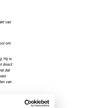
akt van
tool om
 Hij is
t direct
ral dat
 een
llen van