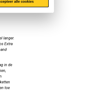
cepteer alle cookies
Het
ben. Maar
l langer.
os Extra
emand
ag in de
ken,
en
ketten
 en toe