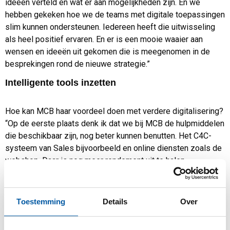
ideeën verteld en wat er aan mogelijkheden zijn. En we
hebben gekeken hoe we de teams met digitale toepassingen
slim kunnen ondersteunen. Iedereen heeft die uitwisseling
als heel positief ervaren. En er is een mooie waaier aan
wensen en ideeën uit gekomen die is meegenomen in de
besprekingen rond de nieuwe strategie.”
Intelligente tools inzetten
Hoe kan MCB haar voordeel doen met verdere digitalisering?
“Op de eerste plaats denk ik dat we bij MCB de hulpmiddelen
die beschikbaar zijn, nog beter kunnen benutten. Het C4C-
systeem van Sales bijvoorbeeld en online diensten zoals de
webshop. Daar is nog meer rendement uit te halen.
Daarnaast zijn er eindeloos veel nieuwe digitale
toepassingen denkbaar voor MCB. Je kunt bijvoorbeeld
Toestemming
Details
Over
intelligente tools inzetten om de inkoop- en verkooppatronen
van de laatste jaren te analyseren. Een systeem ziet veel