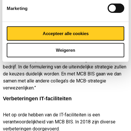
hun systeem en onze chauffeurs hoeven ’s morgens niet
meer op hun papieren te wachten.
Marketing
Weer een heel ander voorbeeld is het interactief maken van
het MCB Boek. Mensen kunnen er dan via ‘vraag-antwoord’
Accepteer alle cookies
digitaal doorheen lopen. Dat is nog veel gebruiksvriendelijker
dan nu.
Weigeren
Qua technologie zijn er eigenlijk geen beperkingen. Het gaat
erom waar we op willen inzetten en wat goed is voor het
bedrijf. In de formulering van de uiteindelijke strategie zullen
de keuzes duidelijk worden. En met MCB BIS gaan we dan
samen met alle andere collega’s de MCB-strategie
verwezenlijken.”
Verbeteringen IT-faciliteiten
Het op orde hebben van de IT-faciliteiten is een
verantwoordelijkheid van MCB BIS. In 2018 zijn diverse
verbeteringen doorgevoerd.