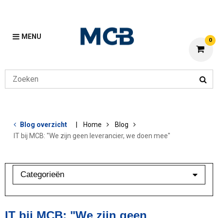
MENU
0
Blog overzicht
Home
Blog
IT bij MCB: "We zijn geen leverancier, we doen mee"
Categorieën
Aluminium
Bewerkingen
IT bij MCB: "We zijn geen
Klant in beeld