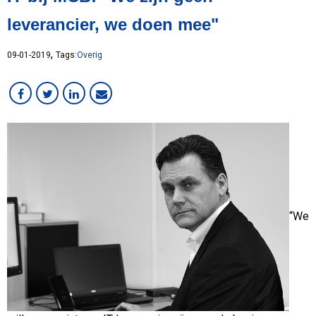
Lean
leverancier, we doen mee"
MCB Campus
MVO
,
09-01-2019
Tags:
Overig
Medewerker in beeld
Overig
RVS
Services
Staal
VMI
Werken bij MCB
“We