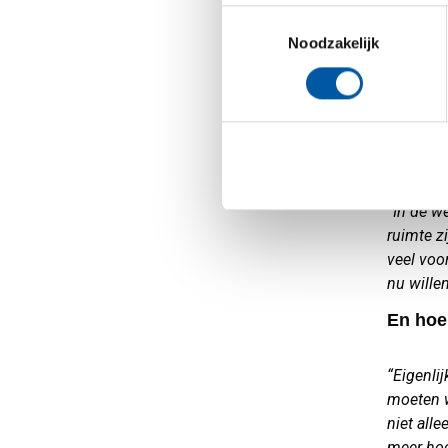
engineer
Toestemmingsselectie
Noodzakelijk
“We doen
lassen, 
aantal b
gemaakt;
EDI gaat
moment w
“In de w
ruimte z
veel voo
nu wille
En hoe
“Eigenlij
moeten w
niet alle
meer hoe