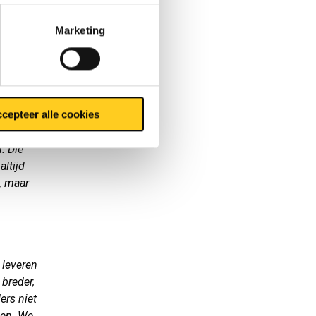
Marketing
en,
n het
onbemand
B via
. Op dit
cepteer alle cookies
. Die
altijd
, maar
n leveren
 breder,
ers niet
gen. We