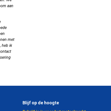
room aan
e
oede
ben
unnen met
, heb ik
contact
isering
Blijf op de hoogte