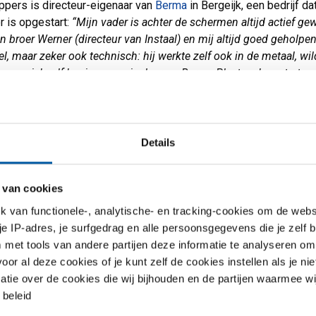
ppers is directeur-eigenaar van
Berma
in Bergeijk, een bedrijf da
er is opgestart:
“Mijn vader is achter de schermen altijd actief gew
n broer Werner (directeur van Instaal) en mij altijd goed geholpen
el, maar zeker ook technisch: hij werkte zelf ook in de metaal, wi
k voor zichzelf beginnen en is daarom Berma Plaatwerk gestart.
ijk bleef hij toch in loondienst bij Nebato/NTS en heeft daar 45 ja
 Hij heeft het bedrijf mee grootgebracht; we werkten ook vaak voo
r.”
Details
nderscheiden jullie je mee?
cus ligt op plaatwerk, maar ook licht constructiewerk, zoals
 van cookies
rames. We onderscheiden ons eigenlijk door ons niet te speciali
van functionele-, analytische- en tracking-cookies om de websi
 materialen, dikten of bewerkingen. Juist door allround te zijn, q
 je IP-adres, je surfgedrag en alle persoonsgegevens die je zelf b
en en bewerkingen, kan een klant met vrijwel al zijn metalen prod
met tools van andere partijen deze informatie te analyseren om
cht. We werken o.a. voor de reinigingstechniek, bouw (kozijnen e
r al deze cookies of je kunt zelf de cookies instellen als je niet
leding), verpakkings- en assemblagetechniek, koeltechniek,
matie over de cookies die wij bijhouden en de partijen waarmee w
anagement, maar vooral de warehouse-automatiseringsbranche. 
beleid
minium, messing of staal in zit, willen we het doen. We zijn zelf 