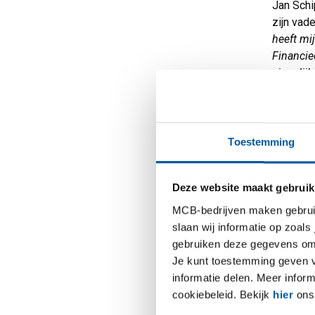
Jan Schi
zijn vad
heeft mij
Financie
eigenlij
Uiteindel
gewerkt.
werkgeve
Toestemming
Waar o
“Onze fo
Deze website maakt gebruik
machinef
MCB-bedrijven maken gebruik 
bepaalde
slaan wij informatie op zoals
material
gebruiken deze gegevens om 
ons tere
Je kunt toestemming geven voo
gevelbek
informatie delen. Meer infor
parkeerm
cookiebeleid. Bekijk
hier
ons 
RVS, alu