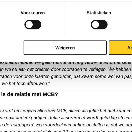
s, maar denken wel mee met de klant.”
Voorkeuren
Statistieken
 alle plaatbewerkingen in huis: lasersnijden, ponsnibbelen, kant
noem maar op. Klanten blijven om die reden ook bij ons. We wille
ewerkingen zelfs uitbreiden. We hebben onze lasersnijders nu 
 we programmeren en nesten zelf. Maar ook het bestellen bij MC
 automatisch tegenwoordig, en daar gaan we ook steeds verder in
Weigeren
Ac
orden 75-80% van de orders automatisch verwerkt.”
erkplaats hebben we geen ruimte om nog verder te automatiseren
ijn we nu aan het creëren door voorraden te verlagen. We hebben 
rraden voor onze klanten gehouden, dat kwam soms wel van pas
n we het toch afbouwen.”
 is de relatie met MCB?
k komt hier vrijwel alles van MCB, alleen als jullie het niet kunne
e naar andere partijen. Jullie assortiment wordt gelukkig steeds
en de ‘hardlopers’. Een voordeel van online bestellen is dat we ord
ven op te sparen tot vlak voor 12 uur om het de dag erop te krij