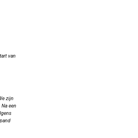
tart van
We zijn
. Na een
olgens
 pand