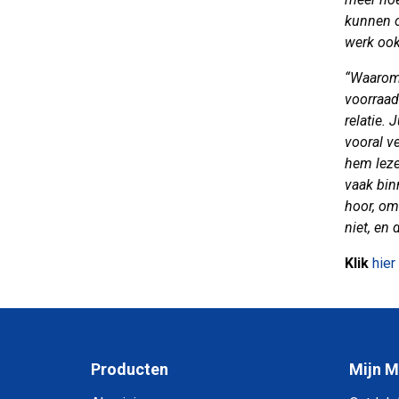
kunnen o
werk ook 
“Waarom 
voorraad
relatie.
vooral v
hem leze
vaak bin
hoor, om
niet, en 
Klik
hier
Producten
Mijn 