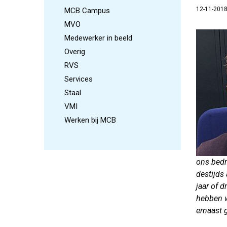
12-11-201
MCB Campus
MVO
Medewerker in beeld
Overig
RVS
Services
Staal
VMI
Werken bij MCB
ons bedr
destijds
jaar of 
hebben 
ernaast g