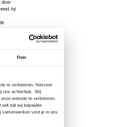
t door
eest; hij
.
lde
ar
r zijn
Over
seren in
te te verbeteren. Hiervoor
ua
ij ons achterlaat. Wij
ucten bij
 onze website te verbeteren.
n
 wilt dat wij bepaalde
ij samenwerken vind je in ons
Als er
geen