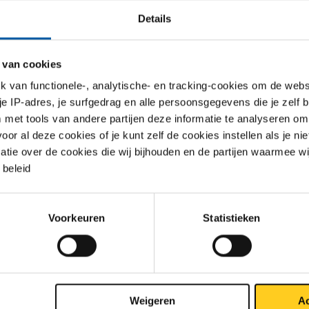
Details
 als standaard voor solarconstructies
 90% van het Magnelis® dat NK-Metall verwerkt, wordt toegepa
 van cookies
ergiesector. Het materiaal wordt vooral ingezet voor ondercons
tigingssystemen op daken, waar langdurige blootstelling aan
van functionele-, analytische- en tracking-cookies om de websi
loeden onvermijdelijk is. Wegner: “Magnelis® is voor ons het b
 je IP-adres, je surfgedrag en alle persoonsgegevens die je zelf b
s tussen corrosiebescherming en kosten. Het materiaal preste
met tools van andere partijen deze informatie te analyseren om
r al deze cookies of je kunt zelf de cookies instellen als je niet
nd in buitentoepassingen en laat zich tegelijk goed vervormen in
matie over de cookies die wij bijhouden en de partijen waarmee w
erking — zonder de prijs van roestvast staal. Daarnaast zijn de
beleid
de snijkanten een groot voordeel.”
r naar bredere toepassingen
Voorkeuren
Statistieken
agnelis® bij NK-Metall zijn oorsprong vooral vindt in de zonne
ector, groeit de belangstelling daarbuiten. Klanten uit andere ind
aar betere corrosiebescherming en worden actief gewezen
lis® — met name vanwege de zelfherstellende werking van de 
mcoating aan snijkanten.
Weigeren
Ac