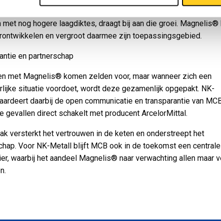
ntwikkeling van dikkere coatings, zoals ZM310 en toekomstige
n met nog hogere laagdiktes, draagt bij aan die groei. Magnelis® b
rontwikkelen en vergroot daarmee zijn toepassingsgebied.
antie en partnerschap
en met Magnelis® komen zelden voor, maar wanneer zich een
rlijke situatie voordoet, wordt deze gezamenlijk opgepakt. NK-
aardeert daarbij de open communicatie en transparantie van MCB,
ke gevallen direct schakelt met producent ArcelorMittal.
ak versterkt het vertrouwen in de keten en onderstreept het
chap. Voor NK-Metall blijft MCB ook in de toekomst een centrale
ier, waarbij het aandeel Magnelis® naar verwachting allen maar v
n.