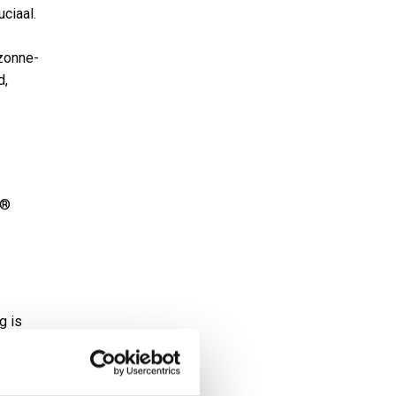
ciaal.
 zonne-
d,
s®
g is
“De
ducten