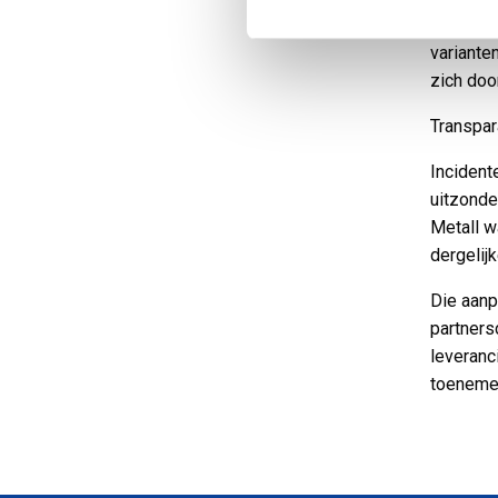
Ook de o
variante
zich doo
Transpar
Incident
uitzonde
Metall w
dergelij
Die aanp
partners
leveranc
toeneme