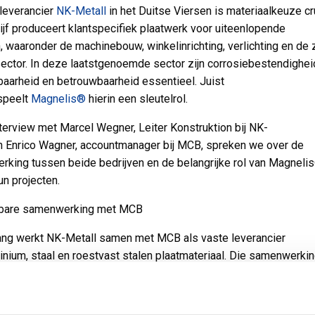
leverancier
NK-Metall
in het Duitse Viersen is materiaalkeuze cru
ijf produceert klantspecifiek plaatwerk voor uiteenlopende
, waaronder de machinebouw, winkelinrichting, verlichting en de
ector. In deze laatstgenoemde sector zijn corrosiebestendighei
aarheid en betrouwbaarheid essentieel. Juist
speelt
Magnelis®
hierin een sleutelrol.
nterview met Marcel Wegner, Leiter Konstruktion bij NK-
n Enrico Wagner, accountmanager bij MCB, spreken we over de
king tussen beide bedrijven en de belangrijke rol van Magneli
un projecten.
bare samenwerking met MCB
lang werkt NK-Metall samen met MCB als vaste leverancier
inium, staal en roestvast stalen plaatmateriaal. Die samenwerkin
d op kwaliteit, leverbetrouwbaarheid en consistentie. Wegner: 
king met MCB verloopt altijd uitstekend. Het gaat snel, de pro
 beschikbaar en de kwaliteit is altijd top.”