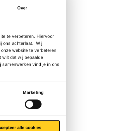
Over
st in de
tructies
te te verbeteren. Hiervoor
este
ij ons achterlaat. Wij
ert
 onze website te verbeteren.
 wilt dat wij bepaalde
 onze
ij samenwerken vind je in ons
Marketing
-
ustrieën
zink-
cepteer alle cookies