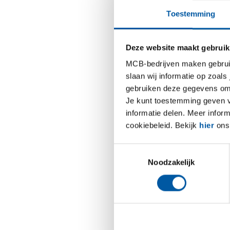
Toestemming
Magnelis
Meer dan
Deze website maakt gebruik
zonne-en
en beves
MCB-bedrijven maken gebruik 
weersinv
slaan wij informatie op zoals
compromi
gebruiken deze gegevens om 
Je kunt toestemming geven voo
uitsteke
informatie delen. Meer infor
plaatbew
cookiebeleid. Bekijk
hier
ons 
bescherm
Van sola
Toestemmingsselectie
Noodzakelijk
Hoewel M
energies
zoeken n
op Magne
magnesiu