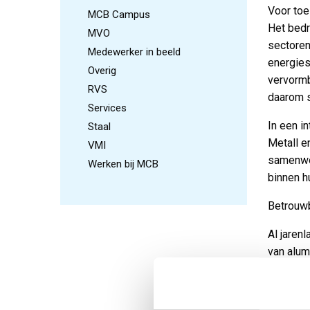
Voor toe
MCB Campus
Het bedr
MVO
sectoren
Medewerker in beeld
energies
Overig
vervormb
RVS
daarom 
Services
In een i
Staal
Metall e
VMI
samenwer
Werken bij MCB
binnen h
Betrouw
Al jaren
van alum
gebaseer
samenwer
zijn snel