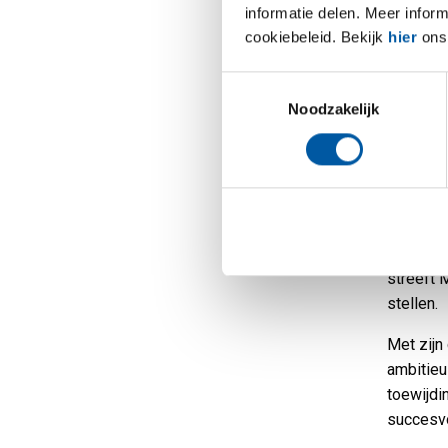
ondernem
informatie delen. Meer infor
cookiebeleid. Bekijk
hier
ons 
Een van 
vermogen
Toestemmingsselectie
Hij bena
Noodzakelijk
oplossin
"Ik belo
ernaar d
alternati
zijn aanp
zorgt he
streeft 
stellen.
Met zijn
ambitieu
toewijdin
succesvo