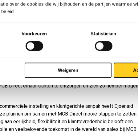
erservaring mee om klanten op de best mogelijke manier te be
matie over de cookies die wij bijhouden en de partijen waarmee w
beleid
zijn kwaliteiten is, zijn inschattingsvermogen. Djoenaid heeft het
 om nauwkeurig te begrijpen wat de klant nodig heeft en wat haa
dert de klantrelatie altijd met openheid en eerlijkheid, zoekend na
Voorkeuren
Statistieken
gen, zelfs als ze uitdagend zijn.
of geen dingen die ik niet waar kan maken,"
benadrukt Djoenaid. Hi
e verwachtingen van de klant zo goed mogelijk te managen en ad
even om de klant tevreden te stellen. Flexibiliteit is een kernwaa
ak. Zelfs als een klant iets vraagt dat MCB Direct niet direct kan
Weigeren
Ac
t team ervoor dat het, indien mogelijk, alsnog wordt geregeld. H
MCB Direct ernaar klanten te ontzorgen en zich zo flexibel mogeli
 commerciële instelling en klantgerichte aanpak heeft Djoenaid
ze plannen om samen met MCB Direct mooie stappen te zetten. 
g aan eerlijkheid, flexibiliteit en klanttevredenheid belooft een
lle en veelbelovende toekomst in de wereld van sales bij MCB 