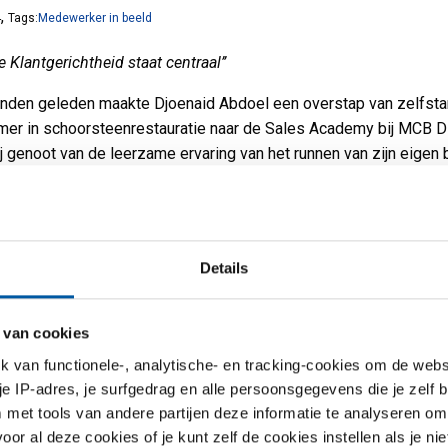
,
4
Tags:
Medewerker in beeld
le Klantgerichtheid staat centraal’’
den geleden maakte Djoenaid Abdoel een overstap van zelfsta
er in schoorsteenrestauratie naar de Sales Academy bij MCB Di
ij genoot van de leerzame ervaring van het runnen van zijn eigen b
het beu om dagelijks met roet thuis te komen. Ondanks zijn eerde
denheid om nooit voor een baas te werken, voelt Djoenaid zich 
 op zijn plek bij MCB Direct.
Details
iode als ondernemer bracht hem waardevolle inzichten over zichz
ijfsleven. Het zelf plannen van werkdagen en het kiezen van de
ante opdrachten waren aantrekkelijke aspecten. Djoenaid erkent 
 van cookies
en ook betekent hard werken, zelfs als dat inhoudt dat je lang
van functionele-, analytische- en tracking-cookies om de websi
et deze instelling is hij dan ook begonnen aan zijn loopbaan bij
 je IP-adres, je surfgedrag en alle persoonsgegevens die je zelf b
hard werken om zo verder te komen.
met tools van andere partijen deze informatie te analyseren om
huidige rol bij de Sales Academy bij MCB Direct brengt Djoenaid zi
r al deze cookies of je kunt zelf de cookies instellen als je niet