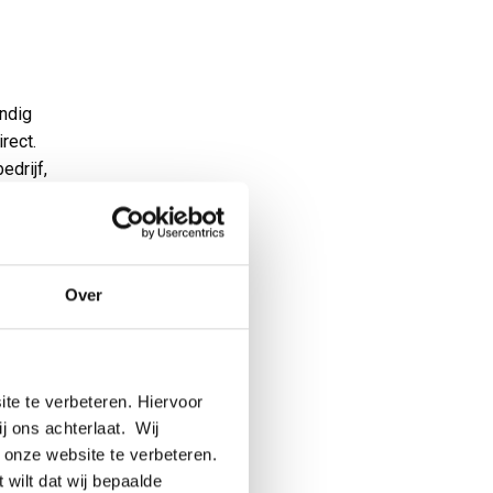
ndig
rect.
edrijf,
re
nu
Over
elf en
 meest
dat
e dagen
te te verbeteren. Hiervoor
 MCB
ij ons achterlaat. Wij
 onze website te verbeteren.
jn
 wilt dat wij bepaalde