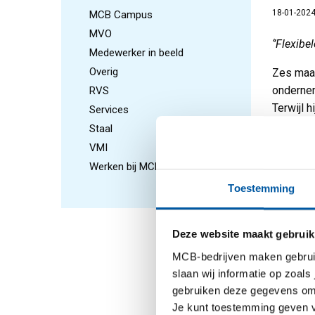
18-01-202
MCB Campus
MVO
‘’Flexibe
Medewerker in beeld
Overig
Zes maan
ondernem
RVS
Terwijl h
Services
was hij 
Staal
vastbera
VMI
helemaal
Werken bij MCB
Toestemming
Zijn per
het bedr
interess
Deze website maakt gebruik
ondernem
MCB-bedrijven maken gebruik 
maakt. M
slaan wij informatie op zoals
Direct, 
gebruiken deze gegevens om 
In zijn 
Je kunt toestemming geven voo