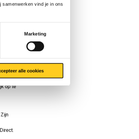
dienen.
ij samenwerken vind je in ons
lbaar is.
ar
Marketing
j streeft
viseert
rde in
 leveren,
cepteer alle cookies
iermee
jk op te
Zijn
Direct.