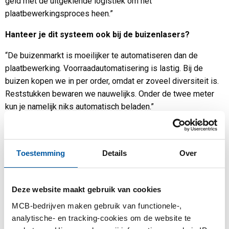
geld met de uitgekiende logistiek om het
plaatbewerkingsproces heen.”
Hanteer je dit systeem ook bij de buizenlasers?
“De buizenmarkt is moeilijker te automatiseren dan de
plaatbewerking. Voorraadautomatisering is lastig. Bij de
buizen kopen we in per order, omdat er zoveel diversiteit is.
Reststukken bewaren we nauwelijks. Onder de twee meter
kun je namelijk niks automatisch beladen.”
“De buislasers zijn voor ons een mooie aanvulling. Klanten
hebben vaak zowel plaat als buis nodig. Sinds 2017 hebben
we daarom twee 3D-buislasers staan in Veenendaal. Die
Toestemming
Details
Over
zorgen voor zo’n 20% van onze omzet. Beide machines
hebben een bundelloader zodat ze volautomatisch beladen
Deze website maakt gebruik van cookies
kunnen worden en één heeft een steploader aan de voorkant,
waarmee we hoeklijnen en enkele stuks kunnen laden.”
MCB-bedrijven maken gebruik van functionele-,
analytische- en tracking-cookies om de website te
Welke ontwikkelingen zie je in de buizenmarkt?