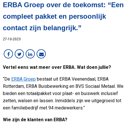
ERBA Groep over de toekomst: “Een
Klant in beeld
Lean
compleet pakket en persoonlijk
MCB Campus
contact zijn belangrijk.”
MVO
Medewerker in beeld
27-10-2023
Overig
RVS
Services
Vertel eens wat meer over ERBA. Wat doen jullie?
Staal
VMI
“De
ERBA Groep
bestaat uit ERBA Veenendaal, ERBA
Werken bij MCB
Rotterdam, ERBA Buisbewerking en BVS Sociaal Metaal. We
bieden een totaalpakket voor plaat- en buiswerk inclusief
zetten, walsen en lassen. Inmiddels zijn we uitgegroeid tot
een familiebedrijf met 94 medewerkers.”
Wie zijn de klanten van ERBA?