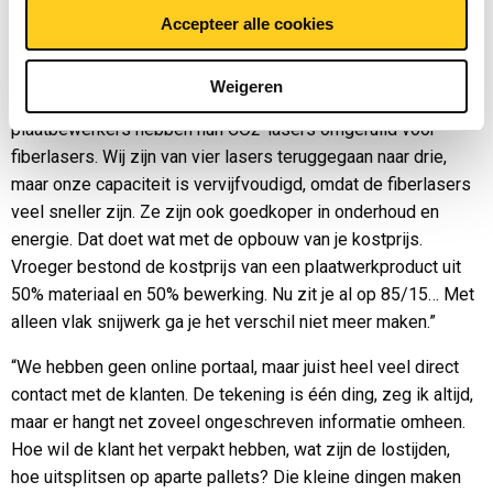
“De toekomst zie ik in een completer pakket. Meer
Accepteer alle cookies
samenstellen, poedercoaten, afbouwen en monteren. Dit om
nog completere producten te kunnen leveren. Ik verwacht dat
Weigeren
het pure plaatbewerken moeilijk gaat worden. Alle grote
plaatbewerkers hebben hun CO2-lasers omgeruild voor
fiberlasers. Wij zijn van vier lasers teruggegaan naar drie,
maar onze capaciteit is vervijfvoudigd, omdat de fiberlasers
veel sneller zijn. Ze zijn ook goedkoper in onderhoud en
energie. Dat doet wat met de opbouw van je kostprijs.
Vroeger bestond de kostprijs van een plaatwerkproduct uit
50% materiaal en 50% bewerking. Nu zit je al op 85/15… Met
alleen vlak snijwerk ga je het verschil niet meer maken.”
“We hebben geen online portaal, maar juist heel veel direct
contact met de klanten. De tekening is één ding, zeg ik altijd,
maar er hangt net zoveel ongeschreven informatie omheen.
Hoe wil de klant het verpakt hebben, wat zijn de lostijden,
hoe uitsplitsen op aparte pallets? Die kleine dingen maken